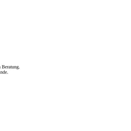
n Beratung.
ände.