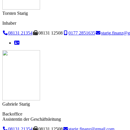
Torsten Starig
Inhaber
08131 21354
08131 12508
0177 2851635
starig.finanz@
Gabriele Starig
Backoffice
Assistentin der Geschäftsleitung
08131 21354
08131 12508
starig.finanz@gmail.com