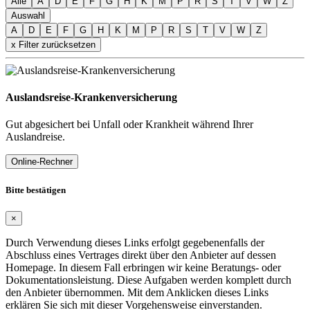
Alle
A
D
E
F
G
H
K
M
P
R
S
T
V
W
Z
Auswahl
A
D
E
F
G
H
K
M
P
R
S
T
V
W
Z
x Filter zurücksetzen
Auslandsreise-Krankenversicherung
Gut abgesichert bei Unfall oder Krankheit während Ihrer
Auslandreise.
Online-Rechner
Bitte bestätigen
×
Durch Verwendung dieses Links erfolgt gegebenenfalls der
Abschluss eines Vertrages direkt über den Anbieter auf dessen
Homepage. In diesem Fall erbringen wir keine Beratungs- oder
Dokumentationsleistung. Diese Aufgaben werden komplett durch
den Anbieter übernommen. Mit dem Anklicken dieses Links
erklären Sie sich mit dieser Vorgehensweise einverstanden.