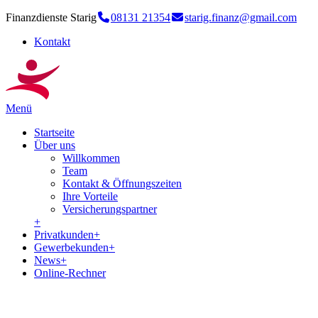
Finanzdienste Starig
08131 21354
starig.finanz@gmail.com
Kontakt
Menü
Startseite
Über uns
Willkommen
Team
Kontakt & Öffnungszeiten
Ihre Vorteile
Versicherungspartner
+
Privatkunden
+
Gewerbekunden
+
News
+
Online-Rechner