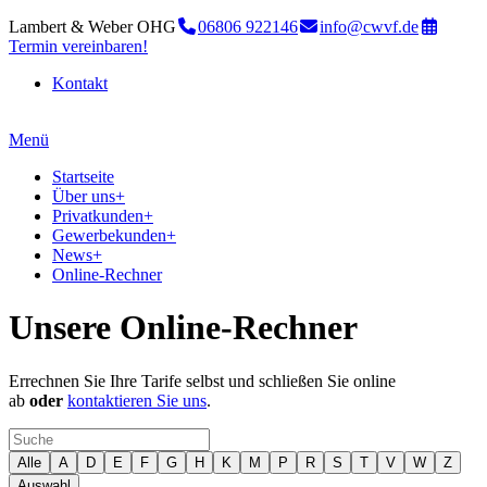
Lambert & Weber OHG
06806 922146
info@cwvf.de
Termin vereinbaren!
Kontakt
Menü
Startseite
Über uns
+
Privatkunden
+
Gewerbekunden
+
News
+
Online-Rechner
Unsere Online-Rechner
Errechnen Sie Ihre Tarife selbst und schließen Sie online
ab
oder
kontaktieren Sie uns
.
Alle
A
D
E
F
G
H
K
M
P
R
S
T
V
W
Z
Auswahl