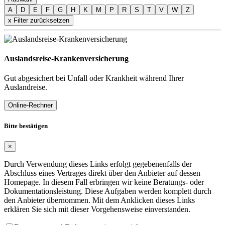
A
D
E
F
G
H
K
M
P
R
S
T
V
W
Z
x Filter zurücksetzen
Auslandsreise-Krankenversicherung
Gut abgesichert bei Unfall oder Krankheit während Ihrer
Auslandreise.
Online-Rechner
Bitte bestätigen
×
Durch Verwendung dieses Links erfolgt gegebenenfalls der
Abschluss eines Vertrages direkt über den Anbieter auf dessen
Homepage. In diesem Fall erbringen wir keine Beratungs- oder
Dokumentationsleistung. Diese Aufgaben werden komplett durch
den Anbieter übernommen. Mit dem Anklicken dieses Links
erklären Sie sich mit dieser Vorgehensweise einverstanden.