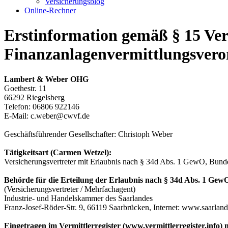
Versicherungsblog
Online-Rechner
Erstinformation gemäß § 15 Ve
Finanzanlagenvermittlungsver
Lambert & Weber OHG
Goethestr. 11
66292 Riegelsberg
Telefon: 06806 922146
E-Mail: c.weber@cwvf.de
Geschäftsführender Gesellschafter: Christoph Weber
Tätigkeitsart (Carmen Wetzel):
Versicherungsvertreter mit Erlaubnis nach § 34d Abs. 1 GewO, Bund
Behörde für die Erteilung der Erlaubnis nach § 34d Abs. 1 Gew
(Versicherungsvertreter / Mehrfachagent)
Industrie- und Handelskammer des Saarlandes
Franz-Josef-Röder-Str. 9, 66119 Saarbrücken, Internet: www.saarland
Eingetragen im Vermittlerregister (www.vermittlerregister.info