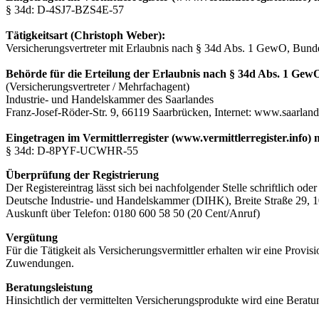
§ 34d: D-4SJ7-BZS4E-57
Tätigkeitsart (Christoph Weber):
Versicherungsvertreter mit Erlaubnis nach § 34d Abs. 1 GewO, Bund
Behörde für die Erteilung der Erlaubnis nach § 34d Abs. 1 Gew
(Versicherungsvertreter / Mehrfachagent)
Industrie- und Handelskammer des Saarlandes
Franz-Josef-Röder-Str. 9, 66119 Saarbrücken, Internet: www.saarland
Eingetragen im Vermittlerregister (www.vermittlerregister.info
§ 34d: D-8PYF-UCWHR-55
Überprüfung der Registrierung
Der Registereintrag lässt sich bei nachfolgender Stelle schriftlich oder
Deutsche Industrie- und Handelskammer (DIHK), Breite Straße 29, 
Auskunft über Telefon: 0180 600 58 50 (20 Cent/Anruf)
Vergütung
Für die Tätigkeit als Versicherungsvermittler erhalten wir eine Provi
Zuwendungen.
Beratungsleistung
Hinsichtlich der vermittelten Versicherungsprodukte wird eine Berat