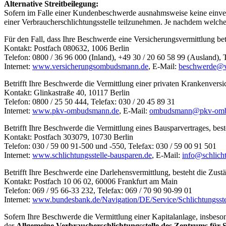
Alternative Streitbeilegung:
Sofern im Falle einer Kundenbeschwerde ausnahmsweise keine einver
einer Verbraucherschlichtungsstelle teilzunehmen. Je nachdem welche
Für den Fall, dass Ihre Beschwerde eine Versicherungsvermittlung betri
Kontakt: Postfach 080632, 1006 Berlin
Telefon: 0800 / 36 96 000 (Inland), +49 30 / 20 60 58 99 (Ausland), 
Internet:
www.versicherungsombudsmann.de
, E-Mail:
beschwerde@v
Betrifft Ihre Beschwerde die Vermittlung einer privaten Krankenversi
Kontakt: Glinkastraße 40, 10117 Berlin
Telefon: 0800 / 25 50 444, Telefax: 030 / 20 45 89 31
Internet:
www.pkv-ombudsmann.de
, E-Mail:
ombudsmann@pkv-omb
Betrifft Ihre Beschwerde die Vermittlung eines Bausparvertrages, best
Kontakt: Postfach 303079, 10730 Berlin
Telefon: 030 / 59 00 91-500 und -550, Telefax: 030 / 59 00 91 501
Internet:
www.schlichtungsstelle-bausparen.de
, E-Mail:
info@schlicht
Betrifft Ihre Beschwerde eine Darlehensvermittlung, besteht die Zust
Kontakt: Postfach 10 06 02, 60006 Frankfurt am Main
Telefon: 069 / 95 66-33 232, Telefax: 069 / 70 90 90-99 01
Internet:
www.bundesbank.de/Navigation/DE/Service/Schlichtungsstell
Sofern Ihre Beschwerde die Vermittlung einer Kapitalanlage, insbeson
der
Allgemeine Verbraucherschlichtungsstelle des Zentrums für S