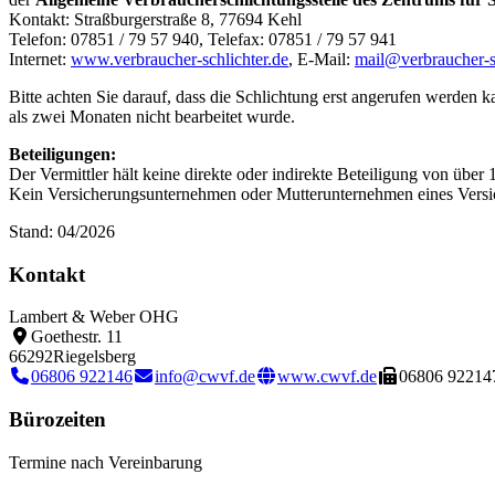
Kontakt: Straßburgerstraße 8, 77694 Kehl
Telefon: 07851 / 79 57 940, Telefax: 07851 / 79 57 941
Internet:
www.verbraucher-schlichter.de
, E-Mail:
mail@verbraucher-sc
Bitte achten Sie darauf, dass die Schlichtung erst angerufen werde
als zwei Monaten nicht bearbeitet wurde.
Beteiligungen:
Der Vermittler hält keine direkte oder indirekte Beteiligung von üb
Kein Versicherungsunternehmen oder Mutterunternehmen eines Versich
Stand: 04/2026
Kontakt
Lambert & Weber OHG
Goethestr. 11
66292
Riegelsberg
06806 922146
info@cwvf.de
www.cwvf.de
06806 92214
Bürozeiten
Termine nach Vereinbarung