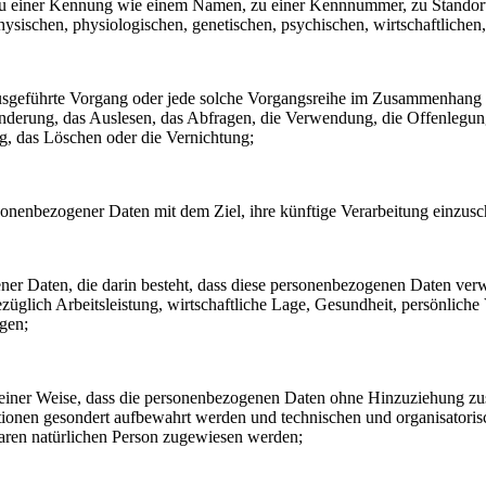
ng zu einer Kennung wie einem Namen, zu einer Kennnummer, zu Stando
ischen, physiologischen, genetischen, psychischen, wirtschaftlichen, ku
en ausgeführte Vorgang oder jede solche Vorgangsreihe im Zusammenhang
nderung, das Auslesen, das Abfragen, die Verwendung, die Offenlegun
g, das Löschen oder die Vernichtung;
sonenbezogener Daten mit dem Ziel, ihre künftige Verarbeitung einzus
gener Daten, die darin besteht, dass diese personenbezogenen Daten ve
glich Arbeitsleistung, wirtschaftliche Lage, Gesundheit, persönliche Vo
agen;
einer Weise, dass die personenbezogenen Daten ohne Hinzuziehung zusät
tionen gesondert aufbewahrt werden und technischen und organisatoris
rbaren natürlichen Person zugewiesen werden;