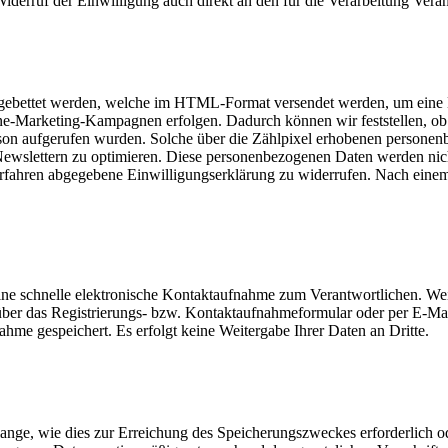
Widerruf der Einwilligung auch direkt an den für die Verarbeitung Ver
eingebettet werden, welche im HTML-Format versendet werden, um eine
ne-Marketing-Kampagnen erfolgen. Dadurch können wir feststellen, ob
rson aufgerufen wurden. Solche über die Zählpixel erhobenen persone
ewslettern zu optimieren. Diese personenbezogenen Daten werden nicht
Verfahren abgegebene Einwilligungserklärung zu widerrufen. Nach ein
ine schnelle elektronische Kontaktaufnahme zum Verantwortlichen. Weit
über das Registrierungs- bzw. Kontaktaufnahmeformular oder per E-Mail
e gespeichert. Es erfolgt keine Weitergabe Ihrer Daten an Dritte.
ange, wie dies zur Erreichung des Speicherungszweckes erforderlich od