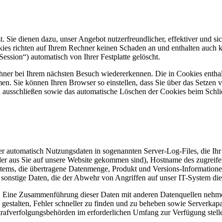
. Sie dienen dazu, unser Angebot nutzerfreundlicher, effektiver und sic
ies richten auf Ihrem Rechner keinen Schaden an und enthalten auch k
ssion“) automatisch von Ihrer Festplatte gelöscht.
chner bei Ihrem nächsten Besuch wiedererkennen. Die in Cookies entha
men. Sie können Ihren Browser so einstellen, dass Sie über das Setzen
l ausschließen sowie das automatische Löschen der Cookies beim Schli
der automatisch Nutzungsdaten in sogenannten Server-Log-Files, die Ih
r aus Sie auf unsere Website gekommen sind), Hostname des zugreifen
ystems, die übertragene Datenmenge, Produkt und Versions-Information
d sonstige Daten, die der Abwehr von Angriffen auf unser IT-System di
. Eine Zusammenführung dieser Daten mit anderen Datenquellen nehmen
 gestalten, Fehler schneller zu finden und zu beheben sowie Serverkapa
Strafverfolgungsbehörden im erforderlichen Umfang zur Verfügung stel