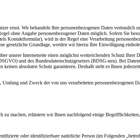
er ernst. Wir behandeln Ihre personenbezogenen Daten vertraulich un
r Regel ohne Angabe personenbezogener Daten möglich. Sofern Sie bes
tels Kontaktformular), wird in der Regel eine Verarbeitung personenb
ine gesetzliche Grundlage, werden wir hierzu Ihre Einwilligung einhole
r unsere Internetseite einen möglichst weitreichenden Schutz Ihrer Dat
GVO) und des Bundesdatenschutzgesetzes (BDSG-neu). Bei Datenübertr
keinen absoluten Schutz garantieren. Deshalb steht es Ihnen jederzeit f
t, Umfang und Zweck der von uns verarbeiteten personenbezogenen Da
h zu machen, erläutern wir Ihnen nachfolgend einige Begrifflichkeiten
tifizierte oder identifizierbare natürliche Person (im Folgenden „betrof