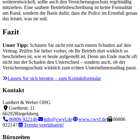
weiterentwickelt, sollte auch den Versicherungsschutz regelmäßig
mitziehen. Eine saubere Betriebsbeschreibung ist keine Formalität
am Rand, sondern die Basis dafür, dass die Police im Ernstfall genau
das leistet, was sie soll.
Fazit
Unser Tipp:
Schauen Sie nicht erst nach einem Schaden auf den
Vertrag. Prüfen Sie lieber vorher, ob Ihr Betrieb dort wirklich so
beschrieben ist, wie er heute aufgestellt ist. Denn am Ende macht oft
nicht nur der Schaden den Unterschied – sondern auch, ob der
Versicherungsschutz wirklich zum echten Unternehmensalltag passt.
Lassen Sie sich beraten – zum Kontaktformular
Kontakt
Lambert & Weber OHG
Goethestr. 11
66292
Riegelsberg
06806 922146
info@cwvf.de
www.cwvf.de
06806
922147
Termin vereinbaren!
Bürozeiten