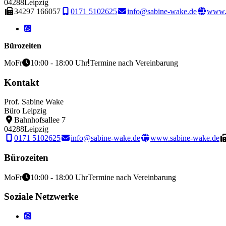
04288
Leipzig
34297 166057
0171 5102625
info@sabine-wake.de
www.
Bürozeiten
Mo
Fr
10:00 - 18:00 Uhr
Termine nach Vereinbarung
Kontakt
Prof. Sabine Wake
Büro Leipzig
Bahnhofsallee 7
04288
Leipzig
0171 5102625
info@sabine-wake.de
www.sabine-wake.de
Bürozeiten
Mo
Fr
10:00 - 18:00 Uhr
Termine nach Vereinbarung
Soziale Netzwerke