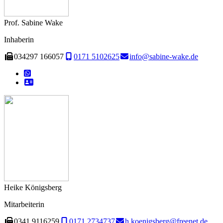
Prof. Sabine Wake
Inhaberin
034297 166057
0171 5102625
info@sabine-wake.de
Heike Königsberg
Mitarbeiterin
0341 9116259
0171 2734737
h.koenigsberg@freenet.de