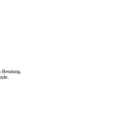
n Beratung.
ände.