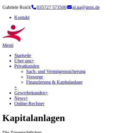
Gabriele Roick
035727 573500
al.ga@gmx.de
Kontakt
Menü
Startseite
Über uns
+
Privatkunden
Sach- und Vermögenssicherung
Vorsorge
Finanzierung & Kapitalanlage
+
Gewerbekunden
+
News
+
Online-Rechner
Kapitalanlagen
Die Zuversichtlichen