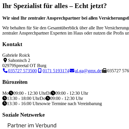
Ihr Spezialist für alles – Echt jetzt?
Wir sind Ihr zentraler Ansprechpartner bei allen Versicherungst
Wir behalten für Sie den Gesamtüberblick über alle Ihre Versicheru
zentraler Ansprechpartner Experten im Haus oder nutzen die Profis u
Kontakt
Gabriele Roick
Sahonisch 2
02979
Spreetal OT Burg
035727 573500
0171 5193174
al.ga@gmx.de
035727 57
Bürozeiten
Mo
09:00 - 12:30 Uhr
Di
09:00 - 12:30 Uhr
13:30 - 18:00 Uhr
Do
09:00 - 12:30 Uhr
13:30 - 16:00 Uhr
sowie Termine nach Vereinbarung
Soziale Netzwerke