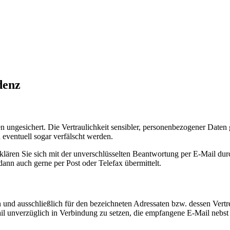
denz
 ungesichert. Die Vertraulich­keit sensibler, personen­bezogener Daten ge
eventuell sogar verfälscht werden.
lären Sie sich mit der unver­schlüsselten Beant­wortung per E-Mail durch
dann auch gerne per Post oder Telefax über­mittelt.
n und ausschließlich für den bezeichneten Adressaten bzw. dessen Vertr
ail unverzüglich in Verbindung zu setzen, die empfangene E-Mail nebs