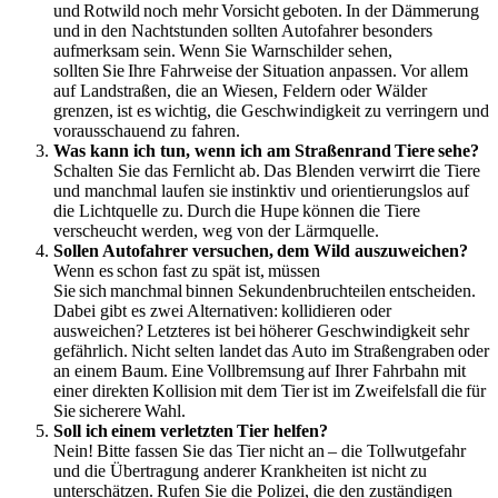
und Rotwild noch mehr Vorsicht geboten. In der Dämmerung
und in den Nachtstunden sollten Autofahrer besonders
aufmerksam sein. Wenn Sie Warnschilder sehen,
sollten Sie Ihre Fahrweise der Situation anpassen. Vor allem
auf Landstraßen, die an Wiesen, Feldern oder Wälder
grenzen, ist es wichtig, die Geschwindigkeit zu verringern und
vorausschauend zu fahren.
Was kann ich tun, wenn ich am Straßenrand Tiere sehe?
Schalten Sie das Fernlicht ab. Das Blenden verwirrt die Tiere
und manchmal laufen sie instinktiv und orientierungslos auf
die Lichtquelle zu. Durch die Hupe können die Tiere
verscheucht werden, weg von der Lärmquelle.
Sollen Autofahrer versuchen, dem Wild auszuweichen?
Wenn es schon fast zu spät ist, müssen
Sie sich manchmal binnen Sekundenbruchteilen entscheiden.
Dabei gibt es zwei Alternativen: kollidieren oder
ausweichen? Letzteres ist bei höherer Geschwindigkeit sehr
gefährlich. Nicht selten landet das Auto im Straßengraben oder
an einem Baum. Eine Vollbremsung auf Ihrer Fahrbahn mit
einer direkten Kollision mit dem Tier ist im Zweifelsfall die für
Sie sicherere Wahl.
Soll ich einem verletzten Tier helfen?
Nein! Bitte fassen Sie das Tier nicht an – die Tollwutgefahr
und die Übertragung anderer Krankheiten ist nicht zu
unterschätzen. Rufen Sie die Polizei, die den zuständigen