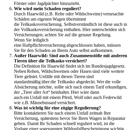
Förster oder Jagdpächter hinzuzieht.
Wie wird mein Schaden reguliert?
Durch Haarwild (z.B. Rehe oder Wildschweine) verursachte
Schäden am eigenen Wagen übernimmt
die Teilkaskoversicherung. Selbstverständlich ist diese auch in
der Vollkaskoversicherung enthalten. Hier unterscheiden sich
Versicherungen; achten Sie auf die genaue Regelung.
Wenn Sie lediglich
eine Haftpflichtversicherung abgeschlossen haben, müssen
Sie für den Schaden an Ihrem Auto selbst aufkommen.
Außer Haarwild: Sind auch Zusammenstöße mit anderen
Tieren über die Teilkasko versichert?
Die Definition für Haarwild findet sich im Bundesjagdgesetz.
Neben Rehen, Wildschweinen oder Hasen sind viele weitere
Tiere gelistet. Unfälle mit diesen Tieren sind
standardmäßig über die Teilkasko abgedeckt. Wer die volle
Absicherung möchte, sollte sich nach einem Tarif erkundigen,
der „Tiere aller Art“ beinhaltet. Hier wäre dann
auch ein Unfall mit einem Pferd, Wolf oder auch Federwild
wie z.B. Mäusebussard versichert.
Was ist wichtig für eine zügige Regulierung?
Bitte kontaktieren Sie nach einem Unfall zeitnah Ihre
Versicherung, spätestens bevor Sie Ihren Wagen in Reparatur
geben. Damit Ihr Schaden schnell reguliert wird, ist die
Vorlage einer sogenannten Wildunfallbescheinigung wichtig.