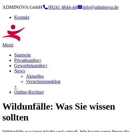
ADMINOVA GmbH
09241 4844-44
info@adminova.de
Kontakt
Menü
Startseite
Privatkunden
+
Gewerbekunden
+
News
Aktuelles
Versicherungsblog
+
Online-Rechner
Wildunfälle: Was Sie wissen
sollten
Wildunfälle passieren häufig und schnell. Wir beantworten Ihnen die