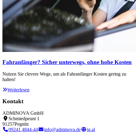
Fahranfänger? Sicher unterwegs, ohne hohe Kosten
Nutzen Sie clevere Wege, um als Fahranfänger Kosten gering zu
halten!
Weiterlesen
Kontakt
ADMINOVA GmbH
Schmiedpeunt 1
91257
Pegnitz
09241 4844-44
info@adminova.de
ig.al