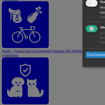
You
Wenn
ang
Zwe
All
Sie
Ein
Dat
Hobby, Freizeit und hochwertiger Hausrat
Die Nützlichen
Einstellungen
weiterlesen