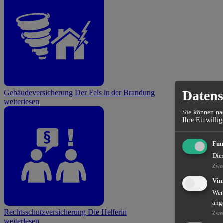
Datens
Gebäudeversicherung
Der Fels in der Brandung
weiterlesen
Sie können nac
Ihre Einwillig
Fun
Die
Zwe
Vi
Wenn
ang
Rechtsschutzversicherung
Die Helferin
Zwe
weiterlesen