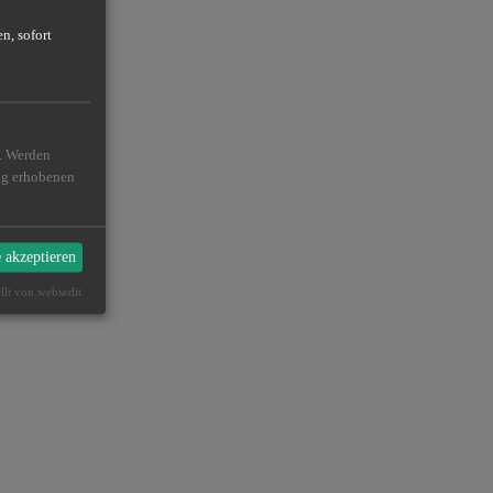
n, sofort
n. Werden
ßig erhobenen
e akzeptieren
ellt von websedit