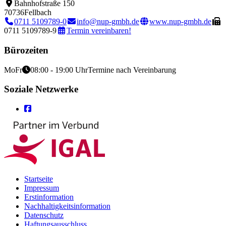
Bahnhofstraße 150
70736
Fellbach
0711 5109789-0
info@nup-gmbh.de
www.nup-gmbh.de
0711 5109789-9
Termin vereinbaren!
Bürozeiten
Mo
Fr
08:00 - 19:00 Uhr
Termine nach Vereinbarung
Soziale Netzwerke
Startseite
Impressum
Erstinformation
Nachhaltigkeitsinformation
Datenschutz
Haftungsausschluss