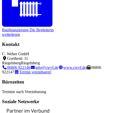
Baufinanzierung
Die Begleiterin
weiterlesen
Kontakt
C. Weber GmbH
Goethestr. 11
Riegelsberg
Riegelsberg
06806 922146
info@cwvf.de
www.cwvf.de
06806
922147
Termin vereinbaren!
Bürozeiten
Termine nach Vereinbarung
Soziale Netzwerke