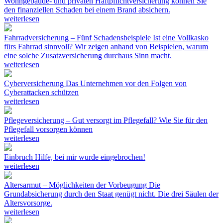
Wohngebäude- und privaten Haftpflichtversicherung können Sie
den finanziellen Schaden bei einem Brand absichern.
weiterlesen
Fahrradversicherung – Fünf Schadensbeispiele
Ist eine Vollkasko
fürs Fahrrad sinnvoll? Wir zeigen anhand von Beispielen, warum
eine solche Zusatzversicherung durchaus Sinn macht.
weiterlesen
Cyberversicherung
Das Unternehmen vor den Folgen von
Cyberattacken schützen
weiterlesen
Pflegeversicherung – Gut versorgt im Pflegefall?
Wie Sie für den
Pflegefall vorsorgen können
weiterlesen
Einbruch
Hilfe, bei mir wurde eingebrochen!
weiterlesen
Altersarmut – Möglichkeiten der Vorbeugung
Die
Grundabsicherung durch den Staat genügt nicht. Die drei Säulen der
Altersvorsorge.
weiterlesen