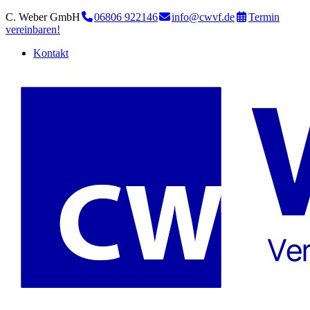
C. Weber GmbH
06806 922146
info@cwvf.de
Termin
vereinbaren!
Kontakt