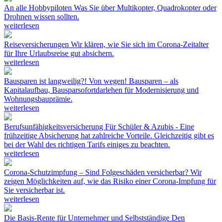
An alle Hobbypiloten
Was Sie über Multikopter, Quadrokopter oder
Drohnen wissen sollten.
weiterlesen
Reiseversicherungen
Wir klären, wie Sie sich im Corona-Zeitalter
für Ihre Urlaubsreise gut absichern.
weiterlesen
Bausparen ist langweilig?! Von wegen!
Bausparen – als
Kapitalaufbau, Bausparsofortdarlehen für Modernisierung und
Wohnungsbauprämie.
weiterlesen
Berufsunfähigkeitsversicherung
Für Schüler & Azubis - Eine
frühzeitige Absicherung hat zahlreiche Vorteile. Gleichzeitig gibt es
bei der Wahl des richtigen Tarifs einiges zu beachten.
weiterlesen
Corona-Schutzimpfung – Sind Folgeschäden versicherbar?
Wir
zeigen Möglichkeiten auf, wie das Risiko einer Corona-Impfung für
Sie versicherbar ist.
weiterlesen
Die Basis-Rente für Unternehmer und Selbstständige
Den