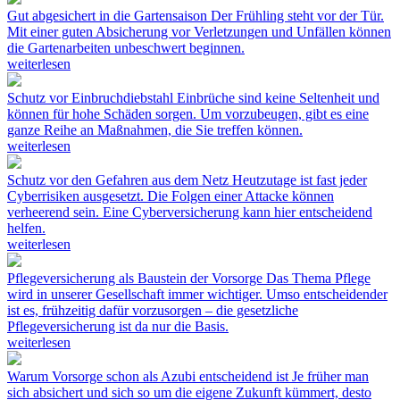
Gut abgesichert in die Gartensaison
Der Frühling steht vor der Tür.
Mit einer guten Absicherung vor Verletzungen und Unfällen können
die Gartenarbeiten unbeschwert beginnen.
weiterlesen
Schutz vor Einbruchdiebstahl
Einbrüche sind keine Seltenheit und
können für hohe Schäden sorgen. Um vorzubeugen, gibt es eine
ganze Reihe an Maßnahmen, die Sie treffen können.
weiterlesen
Schutz vor den Gefahren aus dem Netz
Heutzutage ist fast jeder
Cyberrisiken ausgesetzt. Die Folgen einer Attacke können
verheerend sein. Eine Cyberversicherung kann hier entscheidend
helfen.
weiterlesen
Pflegeversicherung als Baustein der Vorsorge
Das Thema Pflege
wird in unserer Gesellschaft immer wichtiger. Umso entscheidender
ist es, frühzeitig dafür vorzusorgen – die gesetzliche
Pflegeversicherung ist da nur die Basis.
weiterlesen
Warum Vorsorge schon als Azubi entscheidend ist
Je früher man
sich absichert und sich so um die eigene Zukunft kümmert, desto