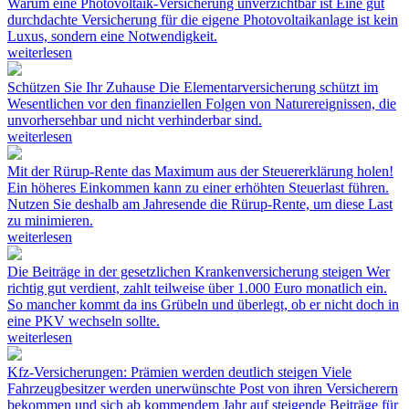
Warum eine Photovoltaik-Versicherung unverzichtbar ist
Eine gut
durchdachte Versicherung für die eigene Photovoltaikanlage ist kein
Luxus, sondern eine Notwendigkeit.
weiterlesen
Schützen Sie Ihr Zuhause
Die Elementarversicherung schützt im
Wesentlichen vor den finanziellen Folgen von Naturereignissen, die
unvorhersehbar und nicht verhinderbar sind.
weiterlesen
Mit der Rürup-Rente das Maximum aus der Steuererklärung holen!
Ein höheres Einkommen kann zu einer erhöhten Steuerlast führen.
Nutzen Sie deshalb am Jahresende die Rürup-Rente, um diese Last
zu minimieren.
weiterlesen
Die Beiträge in der gesetzlichen Krankenversicherung steigen
Wer
richtig gut verdient, zahlt teilweise über 1.000 Euro monatlich ein.
So mancher kommt da ins Grübeln und überlegt, ob er nicht doch in
eine PKV wechseln sollte.
weiterlesen
Kfz-Versicherungen: Prämien werden deutlich steigen
Viele
Fahrzeugbesitzer werden unerwünschte Post von ihren Versicherern
bekommen und sich ab kommendem Jahr auf steigende Beiträge für