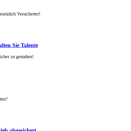
setzlich Versicherter!
lten Sie Talente
cher zu gestalten!
ten?
ieb abgesichert