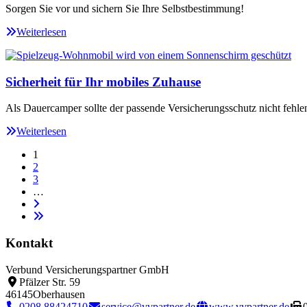
Sorgen Sie vor und sichern Sie Ihre Selbstbestimmung!
Weiterlesen
Sicherheit für Ihr mobiles Zuhause
Als Dauercamper sollte der passende Versicherungsschutz nicht fehle
Weiterlesen
1
2
3
…
Kontakt
Verbund Versicherungspartner GmbH
Pfälzer Str. 59
46145
Oberhausen
0208 88424710
service@vvpartner.de
www.vvpartner.de