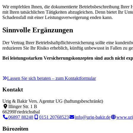
Wir empfehlen Ihnen, die dokumentierte Betriebsbeschreibung Ihrer H
mit Ihren tatsächlichen Tätigkeiten abzugleichen. Denn bietet Ihr Un
Schadensfall mit einer Leistungsverweigerung enden kann.
Sinnvolle Ergänzungen
Der Vertrag Ihrer Betriebshaftpflichtversicherung sollte eine kundenf
reduzieren Sie Ihr Risiko erheblich, künftig unbewusst in Fallen zu ger
Bei leistungsstarken Versicherungskonzepten sind auch nicht expl
Lassen Sie sich beraten – zum Kontaktformular
Kontakt
Urig & Bakir Vers. Agentur UG (haftungsbeschränkt)
Illinger Str. 1 B
66299
Friedrichsthal
06897 88248
0151 20768523
info@urig-bakir.de
www.urig
Bürozeiten