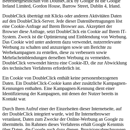
Betreibergesellschaft von DoubleClick by Google ist die Google
Ireland Limited, Gordon House, Barrow Street, Dublin 4, Irland.
DoubleClick überträgt mit Klicks oder anderen Aktivitäten Daten
auf den DoubleClick-Server. Jede dieser Datenübertragungen löst
eine Cookie-Anfrage auf Ihrem Browser aus. Akzeptiert der
Browser diese Anfrage, setzt DoubleClick ein Cookie auf Ihrem IT-
System. Zweck ist die Optimierung und Einblendung von Werbung.
Das Cookie wird unter anderem dazu verwendet, nutzerrelevante
Werbung zu schalten und anzuzeigen sowie um Berichte zu
Werbekampagnen zu erstellen, diese zu verbessern sowie
Mehrfacheinblendungen derselben Werbung zu vermeiden.
DoubleClick verwendet hierzu eine Cookie-ID, die zur Abwicklung
des technischen Verfahrens erforderlich ist.
Ein Cookie von DoubleClick enthält keine personenbezogenen
Daten. Ein DoubleClick-Cookie kann aber zusätzliche Kampagnen-
Kennungen enthalten. Eine Kampagnen-Kennung dient einer
Identifizierung der Kampagnen, mit denen der Nutzer bereits in
Kontakt war.
Durch Ihren Aufruf einer der Einzelseiten dieser Internetseite, auf
der DoubleClick integriert wurde, wird Ihr Internetbrowser
veranlasst, Daten zum Zwecke der Online-Werbung an Google zu
übermitteln. Im Rahmen dieses Verfahrens erhält Google Kenntnis
über Daten, die Google auch dazu dienen, Provisionsabrechnungen