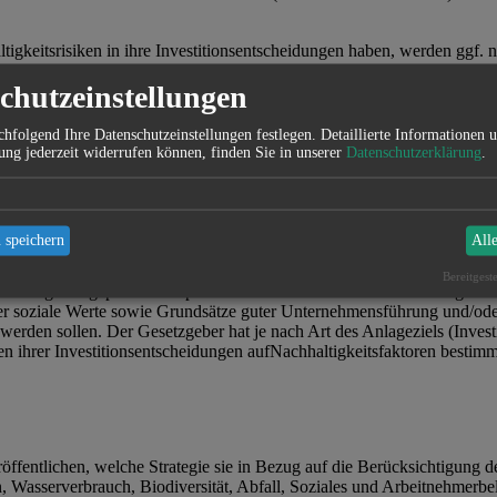
tigkeitsrisiken in ihre Investitionsentscheidungen haben, werden ggf. 
erücksichtigung der Nachhaltigkeitsrisiken bei der Investmententschei
chutzeinstellungen
sentscheidungen des jeweiligen Anbieters informiert dieser mit seinen
hfolgend Ihre Datenschutzeinstellungen festlegen.
Detaillierte Informationen 
ung jederzeit widerrufen können, finden Sie in unserer
Datenschutzerklärung
.
wirkungen auf Nachhaltigkeitsfaktoren (Art. 4 TVO i
 speichern
All
swirkungen auf Nachhaltigkeitsfaktoren beider Anlage- und Versicheru
Bereitgest
rsicherungsanlageprodukt empfehlen zu können. Dabei berücksichtigen wi
der soziale Werte sowie Grundsätze guter Unternehmensführung und/ode
 werden sollen. Der Gesetzgeber hat je nach Art des Anlageziels (Invest
n ihrer Investitionsentscheidungen aufNachhaltigkeitsfaktoren bestimm
veröffentlichen, welche Strategie sie in Bezug auf die Berücksichtigu
n, Wasserverbrauch, Biodiversität, Abfall, Soziales und Arbeitnehmerb