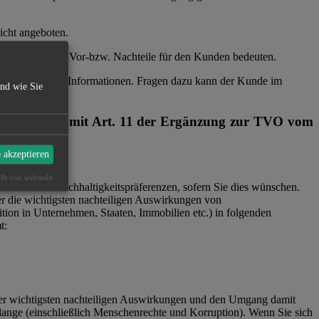
nicht angeboten.
dung erkennbare Vor-bzw. Nachteile für den Kunden bedeuten.
 vorvertraglichen Informationen. Fragen dazu kann der Kunde im
und wie Sie
n Verbindung mit Art. 11 der Ergänzung zur TVO vom
e akzeptieren
ngsberatung:
ellt von websedit
r auch Ihre Nachhaltigkeitspräferenzen, sofern Sie dies wünschen.
r die wichtigsten nachteiligen Auswirkungen von
ition in Unternehmen, Staaten, Immobilien etc.) in folgenden
t:
ng der wichtigsten nachteiligen Auswirkungen und den Umgang damit
elange (einschließlich Menschenrechte und Korruption). Wenn Sie sich