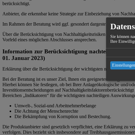
berücksichtigt.
Anbieter, die erkennbar keine Strategie zur Einbeziehung von Nachhal
Im Rahmen der Beratung wird ggf. gesondert dargestellt, wenn die B
Datens
Über die Berücksichtigung von Nachhaltigkeitsrisiken bei Investition
Sie können nac
Vorfeld eines möglichen Abschlusses ansprechen.
Ihre Einwillig
Information zur Berücksichtigung nachteiliger Aus
01. Januar 2023)
Einstellungen
Erklärung über die Berücksichtigung der wichtigsten nachteiligen Au
Bei der Beratung ist es unser Ziel, Ihnen ein geeignetes Anlage-/Ve
Hierbei können Sie festlegen, ob bei Ihrer Anlageökologische und/o
Investitionsentscheidungen auf Nachhaltigkeitsfaktorenberücksichtigt
Bereichen „Indikatoren“ für die wichtigsten nachteiligen Auswirkunge
Umwelt-, Sozial-und Arbeitnehmerbelange
Die Achtung der Menschenrechte
Die Bekämpfung von Korruption und Bestechung.
Die Produktanbieter sind gesetzlich verpflichtet, eine Erklärung zu 
verfolgen. Dies bezieht sich insbesondere auf Treibhausgasemissione