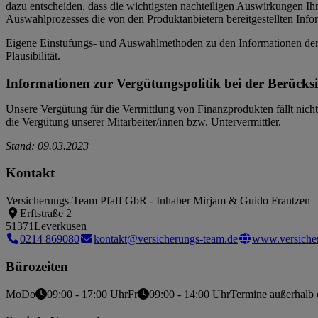
dazu entscheiden, dass die wichtigsten nachteiligen Auswirkungen Ih
Auswahlprozesses die von den Produktanbietern bereitgestellten Info
Eigene Einstufungs- und Auswahlmethoden zu den Informationen der P
Plausibilität.
Informationen zur Vergütungspolitik bei der Berücks
Unsere Vergütung für die Vermittlung von Finanzprodukten fällt nicht
die Vergütung unserer Mitarbeiter/innen bzw. Untervermittler.
Stand: 09.03.2023
Kontakt
Versicherungs-Team Pfaff GbR - Inhaber Mirjam & Guido Frantzen
Erftstraße 2
51371
Leverkusen
0214 869080
kontakt@versicherungs-team.de
www.versiche
Bürozeiten
Mo
Do
09:00 - 17:00 Uhr
Fr
09:00 - 14:00 Uhr
Termine außerhalb 