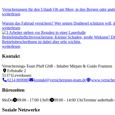
Versicherungen für den Urlaub
Ob am Meer, in den Bergen oder ander
weiterlesen
Warum das Fahrrad versichern?
Wer seinen Drahtesel schützen will, d
weiterlesen
Betriebshaftpflichtversicherung: Kleiner Schaden, große Wirkung?
Di
Betriebsbeschreibung ist dabei aber sehr wichtig.
weiterlesen
Kontakt
Versicherungs-Team Pfaff GbR - Inhaber Mirjam & Guido Frantzen
Erftstraße 2
51371
Leverkusen
0214 869080
kontakt@versicherungs-team.de
www.versiche
Bürozeiten
Mo
Do
09:00 - 17:00 Uhr
Fr
09:00 - 14:00 Uhr
Termine außerhalb 
Soziale Netzwerke