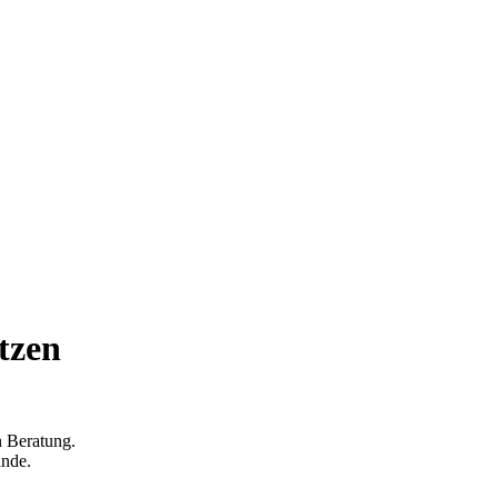
tzen
n Beratung.
ände.