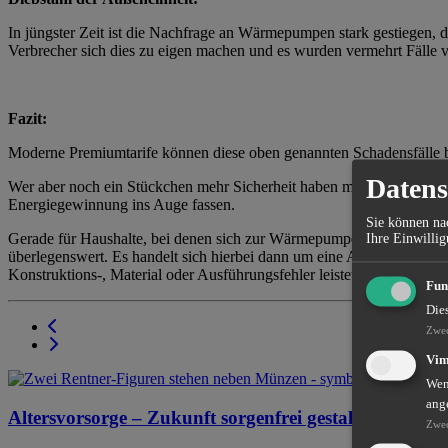
In jüngster Zeit ist die Nachfrage an Wärmepumpen stark gestiegen, 
Verbrecher sich dies zu eigen machen und es wurden vermehrt Fäll
Fazit:
Moderne Premiumtarife können diese oben genannten Schadensfälle be
Datens
Wer aber noch ein Stückchen mehr Sicherheit haben möchte, der kann 
Energiegewinnung ins Auge fassen.
Sie können nac
Gerade für Haushalte, bei denen sich zur Wärmepumpe auch eine Phot
Ihre Einwillig
überlegenswert. Es handelt sich hierbei dann um eine Allgefahrenver
Konstruktions-, Material oder Ausführungsfehler leistet.
Fun
Die
Zwe
Vi
Wenn
ang
Altersvorsorge – Zukunft sorgenfrei gestalten
Zwe