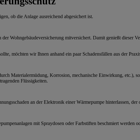
erungsschutz
gen, ob die Anlage ausreichend abgesichert ist.
 der Wohngebäudeversicherung mitversichert. Damit genießt dieser Ve
llte, möchten wir Ihnen anhand ein paar Schadensfällen aus der Praxis
urch Materialermüdung, Korrosion, mechanische Einwirkung, etc.), so 
etragenden Flüssigkeiten.
nungsschaden an der Elektronik einer Wärmepumpe hinterlassen, der o
pumpenanlagen mit Spraydosen oder Farbstiften beschmiert werden ode