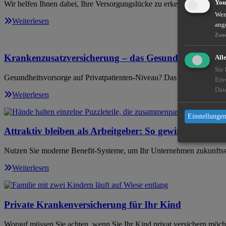
You
Wir helfen Ihnen dabei, Ihre Versorgungslücke zu erkennen und zu sc
Wenn
Weiterlesen
ang
Zwe
Krankenzusatzversicherung – das GesundheitsPlus
All
Sie
Gesundheitsvorsorge auf Privatpatienten-Niveau? Das geht auch als ge
Ein
Dat
Weiterlesen
Einstellungen
Attraktiv bleiben als Arbeitgeber: So gewinnen und ha
Nutzen Sie moderne Benefit-Systeme, um Ihr Unternehmen zukunftssi
Weiterlesen
Private Krankenversicherung für Ihr Kind
Worauf müssen Sie achten, wenn Sie Ihr Kind privat versichern möch