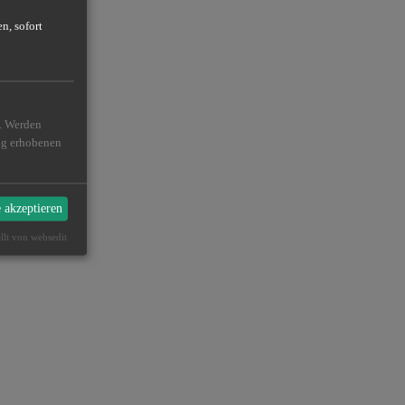
n, sofort
n. Werden
ßig erhobenen
e akzeptieren
ellt von websedit