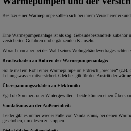
Wärmepumpen und der Versich
Besitzer einer Wärmepumpe sollten sich bei ihrem Versicherer erkundi
Eine Wärmepumpenanlage ist als sog. Gebäudebestandteil/-zubehör in
versicherten Gefahren und ergänzenden Klauseln.
Worauf man aber bei der Wahl seines Wohngebäudevertrages achten so
Bruchschäden an Rohren der Wärmepumpenanlage:
Sollte mal ein Rohr einer Wärmepumpe im Erdreich „brechen“ (z.B. d
Leitungswasser mitversichert. Gleiches gilt für den Austritt der wärm
Überspannungsschäden an Elektronik:
Egal ob Sommer- oder Wintergewitter – beide können einen Überspan
Vandalismus an der Außeneinheit:
Leider gibt es immer wieder Fälle von Vandalismus, bei denen Wärme
geschoben, um diesen zu stoppen.
Diebstahl der Außeneinheit: