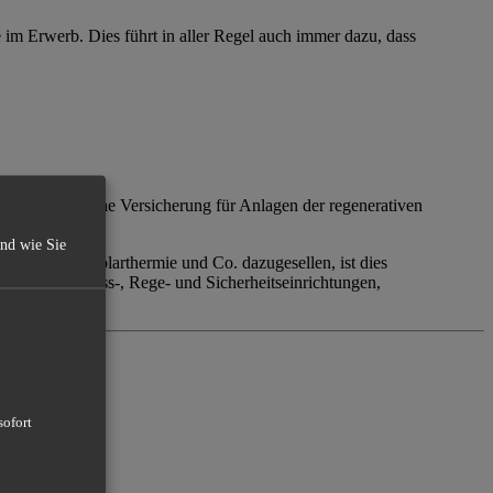
 im Erwerb. Dies führt in aller Regel auch immer dazu, dass
 sog. technische Versicherung für Anlagen der regenerativen
und wie Sie
raftwerke, Solarthermie und Co. dazugesellen, ist dies
ersagen von Mess-, Rege- und Sicherheitseinrichtungen,
sofort