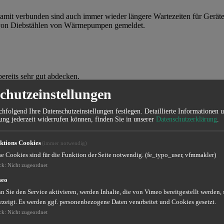
damit verbunden sind auch immer wieder längere Wartezeiten für Geräte
e von Diebstählen von Wärmepumpen gemeldet.
reits sehr gut abdecken.
chutzeinstellungen
entweder als Baustein oder als eigenständige Versicherungslösung eine
hfolgend Ihre Datenschutzeinstellungen festlegen.
Detaillierte Informationen 
ovoltaikanlage mit Speicher und weitere Anlagen wie bspw. Blockheizk
ung jederzeit widerrufen können, finden Sie in unserer
Datenschutzerklärung
.
sicherung, die bspw. auch für Bedienungsfehler, Ungeschicklichkeit, V
ktions Cookies
(immer notwendig)
se Cookies sind für die Funktion der Seite notwendig. (fe_typo_user, vfmmakler)
ck
:
Nicht zugeordnet
meo
 Sie den Service aktivieren, werden Inhalte, die von Vimeo bereitgestellt werden, 
ezeigt. Es werden ggf. personenbezogene Daten verarbeitet und Cookies gesetzt.
ck
:
Nicht zugeordnet