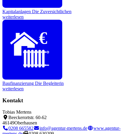
Kapitalanlagen
Die Zuversichtlichen
weiterlesen
€
Baufinanzierung
Die Begleiterin
weiterlesen
Kontakt
Tobias Mertens
Beeckerortstr. 60-62
46149
Oberhausen
0208 665582
info@agentur-mertens.de
www.agentur-
mertens.de
0208 630209