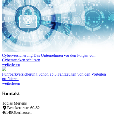
Cyberversicherung
Das Unternehmen vor den Folgen von
Cyberattacken schützen
weiterlesen
Fuhrparkversicherung
Schon ab 3 Fahrzeugen von den Vorteilen
profitieren
weiterlesen
Kontakt
Tobias Mertens
Beeckerortstr. 60-62
46149
Oberhausen