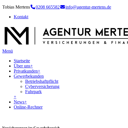
Tobias Mertens
0208 665582
info@agentur-mertens.de
Kontakt
Menü
Startseite
Über uns
+
Privatkunden
+
Gewerbekunden
Betriebshaftpflicht
Cyberversicherung
Fuhrpark
+
News
+
Online-Rechner
Versicherungen im Gewerbebereich