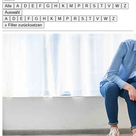
Alle
A
D
E
F
G
H
K
M
P
R
S
T
V
W
Z
Auswahl
A
D
E
F
G
H
K
M
P
R
S
T
V
W
Z
x Filter zurücksetzen