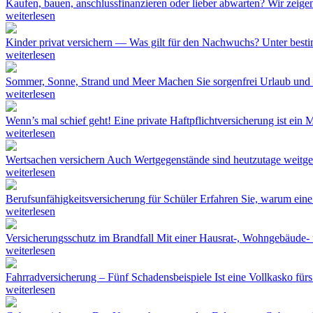
Kaufen, bauen, anschlussfinanzieren oder lieber abwarten?
Wir zeigen
weiterlesen
Kinder privat versichern — Was gilt für den Nachwuchs?
Unter best
weiterlesen
Sommer, Sonne, Strand und Meer
Machen Sie sorgenfrei Urlaub und s
weiterlesen
Wenn’s mal schief geht!
Eine private Haftpflichtversicherung ist ein 
weiterlesen
Wertsachen versichern
Auch Wertgegenstände sind heutzutage weitgeh
weiterlesen
Berufsunfähigkeitsversicherung für Schüler
Erfahren Sie, warum eine 
weiterlesen
Versicherungsschutz im Brandfall
Mit einer Hausrat-, Wohngebäude- u
weiterlesen
Fahrradversicherung – Fünf Schadensbeispiele
Ist eine Vollkasko fü
weiterlesen