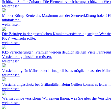
Schützen Sie Ihr Zuhause
Die Elementarversicherung schützt im Wesen
weiterlesen
Mit der Rürup-Rente das Maximum aus der Steuererklärung holen!
E
minimieren.
weiterlesen
Die Beiträge in der gesetzlichen Krankenversicherung steigen
Wer ric
PKV wechseln sollte.
weiterlesen
Kfz-Versicherungen: Prämien werden deutlich steigen
Viele Fahrzeug
Versicherung einstellen müssen.
weiterlesen
Versicherung für Mähroboter
Prinzipiell ist es möglich, dass der Mäh
weiterlesen
Versicherungsschutz bei Grillunfällen
Beim Grillen kommt es leider h
weiterlesen
Wärmepumpe versichern
Wir zeigen Ihnen, was Sie über die Versi
weiterlesen