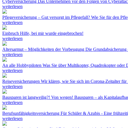
Cyberversicherung
Das Unternehmen vor den Folgen von Cyberattac
weiterlesen
Pflegeversicherung – Gut versorgt im Pflegefall?
Wie Sie für den Pfl
weiterlesen
Einbruch
Hilfe, bei mir wurde eingebrochen!
weiterlesen
Altersarmut – Möglichkeiten der Vorbeugung
Die Grundabsicherung d
weiterlesen
An alle Hobbypiloten
Was Sie über Multikopter, Quadrokopter oder D
weiterlesen
Reiseversicherungen
Wir klären, wie Sie sich im Corona-Zeitalter für 
weiterlesen
Bausparen ist langweilig?! Von wegen!
Bausparen – als Kapitalaufb
weiterlesen
Berufsunfähigkeitsversicherung
Für Schüler & Azubis - Eine frühzeiti
weiterlesen