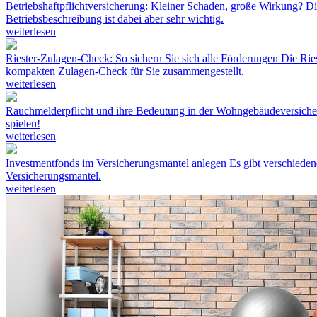
Betriebshaftpflichtversicherung: Kleiner Schaden, große Wirkung?
Di
Betriebsbeschreibung ist dabei aber sehr wichtig.
weiterlesen
Riester-Zulagen-Check: So sichern Sie sich alle Förderungen
Die Ries
kompakten Zulagen-Check für Sie zusammengestellt.
weiterlesen
Rauchmelderpflicht und ihre Bedeutung in der Wohngebäudeversich
spielen!
weiterlesen
Investmentfonds im Versicherungsmantel anlegen
Es gibt verschiede
Versicherungsmantel.
weiterlesen