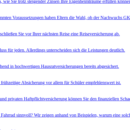
, wie Sie trotz steigender Zinsen Ihre Eigenheimträume erfüllen könne
immten Voraussetzungen haben Eltern die Wahl, ob der Nachwuchs GK
chließen Sie vor Ihrer nächsten Reise eine Reiseversicherung ab.
Muss für jeden. Allerdings unterscheiden sich die Leistungen deutlich.
end in hochwertigen Hausratversicherungen bereits abgesichert.
frühzeitige Absicherung vor allem für Schüler empfehlenswert ist.
nd privaten Haftpflichtversicherung können Sie den finanziellen Scha
rs Fahrrad sinnvoll? Wir zeigen anhand von Beispielen, warum eine sol