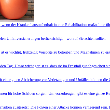
s, wenn der Krankenhausaufenthalt in eine Rehabilitationsmaßnahme über
elen Unfallversicherungen berücksichtigt – worauf Sie achten sollten.
ist es wichtig, frühzeitig Vorsorge zu betreiben und Maßnahmen zu erg
en Tag. Umso wichtiger ist es, dass sie im Ernstfall gut abgesichert si
Mit einer guten Absicherung vor Verletzungen und Unfällen können die
önnen für hohe Schäden sorgen. Um vorzubeugen, gibt es eine ganze R
errisiken ausgesetzt. Die Folgen einer Attacke können verheerend sein.