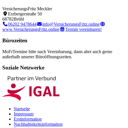
VersicherungsFritz Meckler
Erzbergerstraße 50
68782
Brühl
06202 9478644
info@VersicherungsFritz.online
www.VersicherungsFritz.online
Termin vereinbaren!
Bürozeiten
Mo
Fr
Termine bitte nach Vereinbarung, dann aber auch gerne
außerhalb unserer Büroöffnungszeiten.
Soziale Netzwerke
Startseite
Impressum
Erstinformation
Nachhaltigkeitsinformation