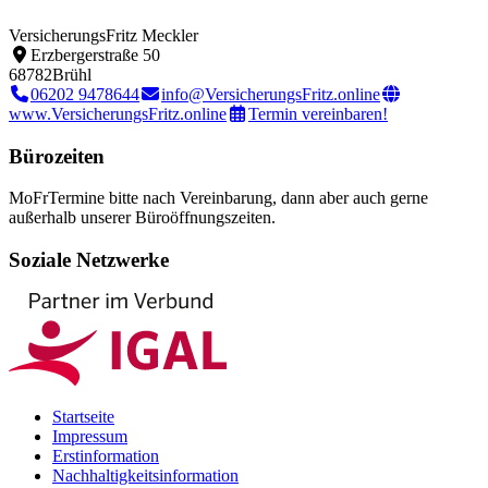
VersicherungsFritz Meckler
Erzbergerstraße 50
68782
Brühl
06202 9478644
info@VersicherungsFritz.online
www.VersicherungsFritz.online
Termin vereinbaren!
Bürozeiten
Mo
Fr
Termine bitte nach Vereinbarung, dann aber auch gerne
außerhalb unserer Büroöffnungszeiten.
Soziale Netzwerke
Startseite
Impressum
Erstinformation
Nachhaltigkeitsinformation