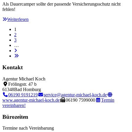
Als Dauercamper sollte der passende Versicherungsschutz nicht
fehlen!
Weiterlesen
1
2
3
…
Kontakt
Agentur Michael Koch
Frölingstr. 47 b
61348
Bad Homburg
06190 9191219
service@agentur-michael-koch.de
www.agentur-michael-koch.de
06190 7599000
Termin
vereinbaren!
Bürozeiten
Termine nach Vereinbarung