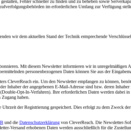
 gestalten, Fehler schneller zu finden und zu beheben sowie Serverkapa
Strafverfolgungsbehörden im erforderlichen Umfang zur Verfügung stel
wenden wir dem aktuellen Stand der Technik entsprechende Verschlüss
 abonnieren. Mit diesem Newsletter informieren wir in unregelmäßigen
bermittelnden personenbezogenen Daten können Sie aus der Eingabemas
eters CleverReach ein. Um den Newsletter empfangen zu können, benöti
h der Inhaber der angegebenen E-Mail-Adresse sind bzw. deren Inhaber
l (Double-Opt-In-Verfahren). Ihre erforderlichen Daten werden dabei i
n Zugang haben.
 Uhrzeit der Registrierung gespeichert. Dies erfolgt zu dem Zweck der
B
und die
Datenschutzerklärung
von CleverReach. Die Newsletter-Soft
tter-Versand erhobenen Daten werden ausschließlich für die Zustellung