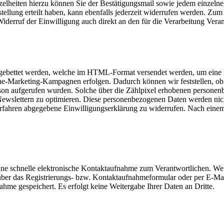
elheiten hierzu können Sie der Bestätigungsmail sowie jedem einzeln
llung erteilt haben, kann ebenfalls jederzeit widerrufen werden. Zum
Widerruf der Einwilligung auch direkt an den für die Verarbeitung Ver
eingebettet werden, welche im HTML-Format versendet werden, um eine
ne-Marketing-Kampagnen erfolgen. Dadurch können wir feststellen, ob
rson aufgerufen wurden. Solche über die Zählpixel erhobenen persone
ewslettern zu optimieren. Diese personenbezogenen Daten werden nicht
Verfahren abgegebene Einwilligungserklärung zu widerrufen. Nach ein
ine schnelle elektronische Kontaktaufnahme zum Verantwortlichen. Weit
über das Registrierungs- bzw. Kontaktaufnahmeformular oder per E-Mail
e gespeichert. Es erfolgt keine Weitergabe Ihrer Daten an Dritte.