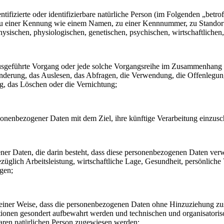
tifizierte oder identifizierbare natürliche Person (im Folgenden „betrof
ng zu einer Kennung wie einem Namen, zu einer Kennnummer, zu Stando
ischen, physiologischen, genetischen, psychischen, wirtschaftlichen, ku
en ausgeführte Vorgang oder jede solche Vorgangsreihe im Zusammenhang
nderung, das Auslesen, das Abfragen, die Verwendung, die Offenlegun
g, das Löschen oder die Vernichtung;
sonenbezogener Daten mit dem Ziel, ihre künftige Verarbeitung einzus
gener Daten, die darin besteht, dass diese personenbezogenen Daten ve
glich Arbeitsleistung, wirtschaftliche Lage, Gesundheit, persönliche Vo
agen;
einer Weise, dass die personenbezogenen Daten ohne Hinzuziehung zusät
tionen gesondert aufbewahrt werden und technischen und organisatoris
rbaren natürlichen Person zugewiesen werden;