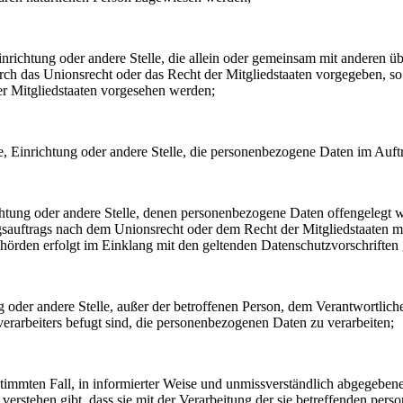
, Einrichtung oder andere Stelle, die allein oder gemeinsam mit andere
urch das Unionsrecht oder das Recht der Mitgliedstaaten vorgegeben, 
r Mitgliedstaaten vorgesehen werden;
rde, Einrichtung oder andere Stelle, die personenbezogene Daten im Auft
ichtung oder andere Stelle, denen personenbezogene Daten offengelegt w
auftrags nach dem Unionsrecht oder dem Recht der Mitgliedstaaten mö
ehörden erfolgt im Einklang mit den geltenden Datenschutzvorschrifte
ung oder andere Stelle, außer der betroffenen Person, dem Verantwortlic
erarbeiters befugt sind, die personenbezogenen Daten zu verarbeiten;
bestimmten Fall, in informierter Weise und unmissverständlich abgegebe
verstehen gibt, dass sie mit der Verarbeitung der sie betreffenden per