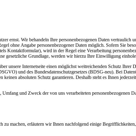
er ernst. Wir behandeln Ihre personenbezogenen Daten vertraulich un
r Regel ohne Angabe personenbezogener Daten möglich. Sofern Sie bes
tels Kontaktformular), wird in der Regel eine Verarbeitung personenb
ine gesetzliche Grundlage, werden wir hierzu Ihre Einwilligung einhole
r unsere Internetseite einen möglichst weitreichenden Schutz Ihrer Dat
GVO) und des Bundesdatenschutzgesetzes (BDSG-neu). Bei Datenübertr
keinen absoluten Schutz garantieren. Deshalb steht es Ihnen jederzeit f
t, Umfang und Zweck der von uns verarbeiteten personenbezogenen Da
h zu machen, erläutern wir Ihnen nachfolgend einige Begrifflichkeiten