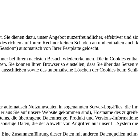
. Sie dienen dazu, unser Angebot nutzerfreundlicher, effektiver und sic
ies richten auf Ihrem Rechner keinen Schaden an und enthalten auch k
ssion“) automatisch von Ihrer Festplatte gelöscht.
chner bei Ihrem nächsten Besuch wiedererkennen. Die in Cookies entha
men. Sie können Ihren Browser so einstellen, dass Sie über das Setzen
l ausschließen sowie das automatische Löschen der Cookies beim Schli
der automatisch Nutzungsdaten in sogenannten Server-Log-Files, die Ih
r aus Sie auf unsere Website gekommen sind), Hostname des zugreifen
ystems, die übertragene Datenmenge, Produkt und Versions-Information
d sonstige Daten, die der Abwehr von Angriffen auf unser IT-System di
. Eine Zusammenführung dieser Daten mit anderen Datenquellen nehmen