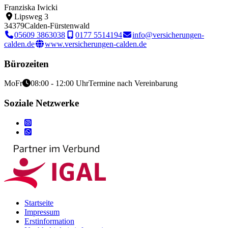
Franziska Iwicki
Lipsweg 3
34379
Calden-Fürstenwald
05609 3863038
0177 5514194
info@versicherungen-
calden.de
www.versicherungen-calden.de
Bürozeiten
Mo
Fr
08:00 - 12:00 Uhr
Termine nach Vereinbarung
Soziale Netzwerke
Startseite
Impressum
Erstinformation