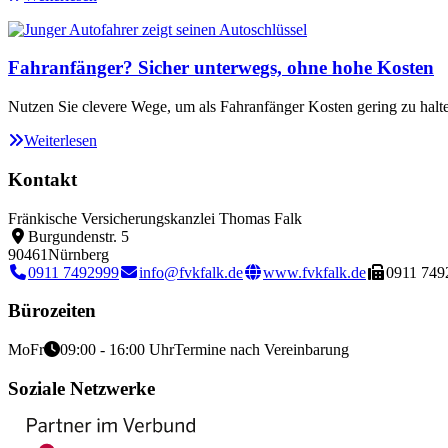
Fahranfänger? Sicher unterwegs, ohne hohe Kosten
Nutzen Sie clevere Wege, um als Fahranfänger Kosten gering zu halt
Weiterlesen
Kontakt
Fränkische Versicherungskanzlei Thomas Falk
Burgundenstr. 5
90461
Nürnberg
0911 7492999
info@fvkfalk.de
www.fvkfalk.de
0911 749
Bürozeiten
Mo
Fr
09:00 - 16:00 Uhr
Termine nach Vereinbarung
Soziale Netzwerke