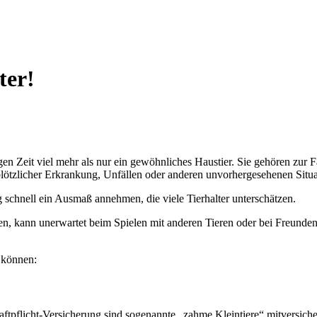
ter!
gen Zeit viel mehr als nur ein gewöhnliches Haustier. Sie gehören zur F
ötzlicher Erkrankung, Unfällen oder anderen unvorhergesehenen Situat
g schnell ein Ausmaß annehmen, die viele Tierhalter unterschätzen.
en, kann unerwartet beim Spielen mit anderen Tieren oder bei Freunden
n können:
Haftpflicht-Versicherung sind sogenannte „zahme Kleintiere“ mitversich