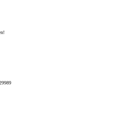
en!
29989