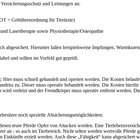
 Versicherungsschutz und Leistungen an:
GOT = Gebührenordnung für Tierärzte)
und Lasertherapie sowie Physiotherapie/Osteopathie
zlich abgesichert. Hierunter fallen beispielsweise Impfungen, Wurmku
abel und sollten im Vorfeld gut geprüft.
 Hier muss schnell gehandelt und operiert werden. Die Kosten belaufe
andriss zu. Dieser muss operativ behandelt werden. Die Kosten hierf
 wird verletzt und der Fremdkörper muss operativ entfernt werden. Die
ebesitzer noch spezielle Absicherungsmöglichkeiten:
i denen teure Pferde Opfer von Attacken werden. Eine Tierlebensversic
rer an - so auch im Tierbereich. Nicht selten werden wertvolle Pferde g
n Einkünfte erzielt werden. Auch diese „Fähigkeit“ kann abgesichert w