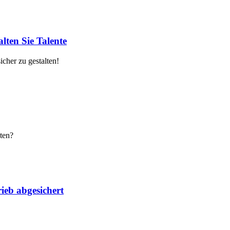
lten Sie Talente
cher zu gestalten!
ten?
ieb abgesichert