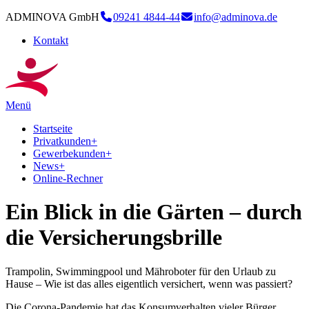
ADMINOVA GmbH
09241 4844-44
info@adminova.de
Kontakt
Menü
Startseite
Privatkunden
+
Gewerbekunden
+
News
+
Online-Rechner
Ein Blick in die Gärten – durch
die Versicherungsbrille
Trampolin, Swimmingpool und Mähroboter für den Urlaub zu
Hause – Wie ist das alles eigentlich versichert, wenn was passiert?
Die Corona-Pandemie hat das Konsumverhalten vieler Bürger