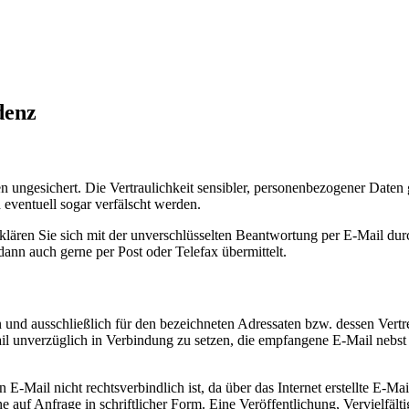
denz
 ungesichert. Die Vertraulich­keit sensibler, personen­bezogener Daten ge
eventuell sogar verfälscht werden.
lären Sie sich mit der unver­schlüsselten Beant­wortung per E-Mail durch
dann auch gerne per Post oder Telefax über­mittelt.
n und ausschließlich für den bezeichneten Adressaten bzw. dessen Vertr
ail unverzüglich in Verbindung zu setzen, die empfangene E-Mail nebs
-Mail nicht rechtsverbindlich ist, da über das Internet erstellte E-Mai
 auf Anfrage in schriftlicher Form. Eine Veröffentlichung, Vervielfälti