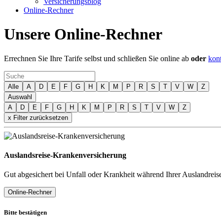
Versicherungsblog
Online-Rechner
Unsere Online-Rechner
Errechnen Sie Ihre Tarife selbst und schließen Sie online ab
oder
kont
Alle
A
D
E
F
G
H
K
M
P
R
S
T
V
W
Z
Auswahl
A
D
E
F
G
H
K
M
P
R
S
T
V
W
Z
x Filter zurücksetzen
Auslandsreise-Krankenversicherung
Gut abgesichert bei Unfall oder Krankheit während Ihrer Auslandreis
Online-Rechner
Bitte bestätigen