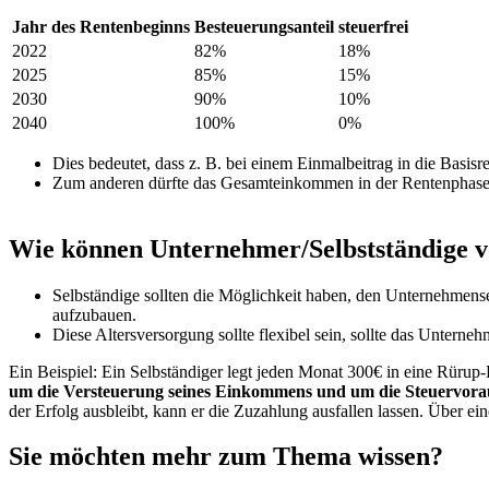
Jahr des Rentenbeginns
Besteuerungsanteil
steuerfrei
2022
82%
18%
2025
85%
15%
2030
90%
10%
2040
100%
0%
Dies bedeutet, dass z. B. bei einem Einmalbeitrag in die Basisr
Zum anderen dürfte das Gesamteinkommen in der Rentenphase ins
Wie können Unternehmer/Selbstständige vo
Selbständige sollten die Möglichkeit haben, den Unternehmense
aufzubauen.
Diese Altersversorgung sollte flexibel sein, sollte das Unterne
Ein Beispiel: Ein Selbständiger legt jeden Monat 300€ in eine Rürup-Re
um die Versteuerung seines Einkommens und um die Steuervor
der Erfolg ausbleibt, kann er die Zuzahlung ausfallen lassen. Über e
Sie möchten mehr zum Thema wissen?