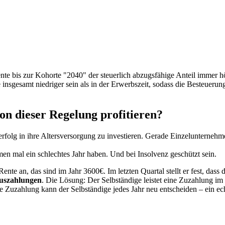
ente bis zur Kohorte "2040" der steuerlich abzugsfähige Anteil immer hö
gesamt niedriger sein als in der Erwerbszeit, sodass die Besteuerung 
n dieser Regelung profitieren?
rfolg in ihre Altersversorgung zu investieren. Gerade Einzelunternehm
hmen mal ein schlechtes Jahr haben. Und bei Insolvenz geschützt sein.
nte an, das sind im Jahr 3600€. Im letzten Quartal stellt er fest, dass 
auszahlungen
. Die Lösung: Der Selbständige leistet eine Zuzahlung im 
ine Zuzahlung kann der Selbständige jedes Jahr neu entscheiden – ein e