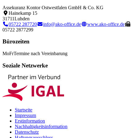
Assekuranz Kontor Ostwestfalen GmbH & Co. KG
Hainekamp 15
31711
Luhden
05722 287720
info@ako-office.de
www.ako-office.de
05722 2877299
Bürozeiten
Mo
Fr
Termine nach Vereinbarung
Soziale Netzwerke
Startseite
Impressum
Erstinformation
Nachhaltigkeitsinformation
Datenschutz
Haftungsausschluss