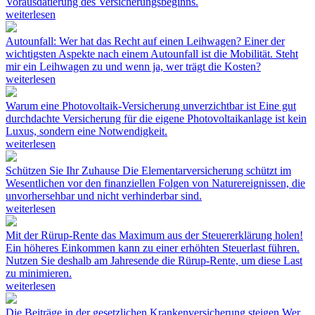
Vorausdatierung des Versicherungsbeginns.
weiterlesen
Autounfall: Wer hat das Recht auf einen Leihwagen?
Einer der
wichtigsten Aspekte nach einem Autounfall ist die Mobilität. Steht
mir ein Leihwagen zu und wenn ja, wer trägt die Kosten?
weiterlesen
Warum eine Photovoltaik-Versicherung unverzichtbar ist
Eine gut
durchdachte Versicherung für die eigene Photovoltaikanlage ist kein
Luxus, sondern eine Notwendigkeit.
weiterlesen
Schützen Sie Ihr Zuhause
Die Elementarversicherung schützt im
Wesentlichen vor den finanziellen Folgen von Naturereignissen, die
unvorhersehbar und nicht verhinderbar sind.
weiterlesen
Mit der Rürup-Rente das Maximum aus der Steuererklärung holen!
Ein höheres Einkommen kann zu einer erhöhten Steuerlast führen.
Nutzen Sie deshalb am Jahresende die Rürup-Rente, um diese Last
zu minimieren.
weiterlesen
Die Beiträge in der gesetzlichen Krankenversicherung steigen
Wer