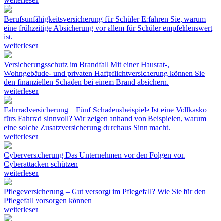
weiterlesen
Berufsunfähigkeitsversicherung für Schüler
Erfahren Sie, warum
eine frühzeitige Absicherung vor allem für Schüler empfehlenswert
ist.
weiterlesen
Versicherungsschutz im Brandfall
Mit einer Hausrat-,
Wohngebäude- und privaten Haftpflichtversicherung können Sie
den finanziellen Schaden bei einem Brand absichern.
weiterlesen
Fahrradversicherung – Fünf Schadensbeispiele
Ist eine Vollkasko
fürs Fahrrad sinnvoll? Wir zeigen anhand von Beispielen, warum
eine solche Zusatzversicherung durchaus Sinn macht.
weiterlesen
Cyberversicherung
Das Unternehmen vor den Folgen von
Cyberattacken schützen
weiterlesen
Pflegeversicherung – Gut versorgt im Pflegefall?
Wie Sie für den
Pflegefall vorsorgen können
weiterlesen