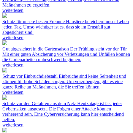
Maßnahmen zu ergreifen.
weiterlesen
Schutz für unsere besten Freunde
Haustiere bereichern unser Leben
jeden Tag. Umso wichtiger ist es, dass sie im Ernstfall gut
abgesichert sind.
weiterlesen
Gut abgesichert in die Gartensaison
Der Frühling steht vor der Tür.
Mit einer guten Absicherung vor Verletzungen und Unfällen können
die Gartenarbeiten unbeschwert beginnen.
weiterlesen
Schutz vor Einbruchdiebstahl
Einbrüche sind keine Seltenheit und
können für hohe Schäden sorgen. Um vorzubeugen, gibt es eine
ganze Reihe an Maßnahmen, die Sie treffen können.
weiterlesen
Schutz vor den Gefahren aus dem Netz
Heutzutage ist fast jeder
Cyberrisiken ausgesetzt. Die Folgen einer Attacke können
verheerend sein. Eine Cyberversicherung kann hier entscheidend
helfen.
weiterlesen