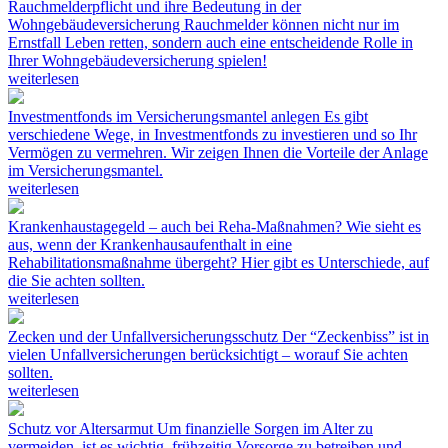
Rauchmelderpflicht und ihre Bedeutung in der
Wohngebäudeversicherung
Rauchmelder können nicht nur im
Ernstfall Leben retten, sondern auch eine entscheidende Rolle in
Ihrer Wohngebäudeversicherung spielen!
weiterlesen
Investmentfonds im Versicherungsmantel anlegen
Es gibt
verschiedene Wege, in Investmentfonds zu investieren und so Ihr
Vermögen zu vermehren. Wir zeigen Ihnen die Vorteile der Anlage
im Versicherungsmantel.
weiterlesen
Krankenhaustagegeld – auch bei Reha-Maßnahmen?
Wie sieht es
aus, wenn der Krankenhausaufenthalt in eine
Rehabilitationsmaßnahme übergeht? Hier gibt es Unterschiede, auf
die Sie achten sollten.
weiterlesen
Zecken und der Unfallversicherungsschutz
Der “Zeckenbiss” ist in
vielen Unfallversicherungen berücksichtigt – worauf Sie achten
sollten.
weiterlesen
Schutz vor Altersarmut
Um finanzielle Sorgen im Alter zu
vermeiden, ist es wichtig, frühzeitig Vorsorge zu betreiben und