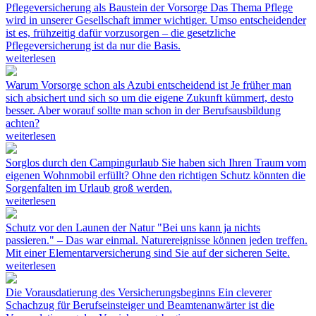
Pflegeversicherung als Baustein der Vorsorge
Das Thema Pflege
wird in unserer Gesellschaft immer wichtiger. Umso entscheidender
ist es, frühzeitig dafür vorzusorgen – die gesetzliche
Pflegeversicherung ist da nur die Basis.
weiterlesen
Warum Vorsorge schon als Azubi entscheidend ist
Je früher man
sich absichert und sich so um die eigene Zukunft kümmert, desto
besser. Aber worauf sollte man schon in der Berufsausbildung
achten?
weiterlesen
Sorglos durch den Campingurlaub
Sie haben sich Ihren Traum vom
eigenen Wohnmobil erfüllt? Ohne den richtigen Schutz könnten die
Sorgenfalten im Urlaub groß werden.
weiterlesen
Schutz vor den Launen der Natur
"Bei uns kann ja nichts
passieren." – Das war einmal. Naturereignisse können jeden treffen.
Mit einer Elementarversicherung sind Sie auf der sicheren Seite.
weiterlesen
Die Vorausdatierung des Versicherungsbeginns
Ein cleverer
Schachzug für Berufseinsteiger und Beamtenanwärter ist die