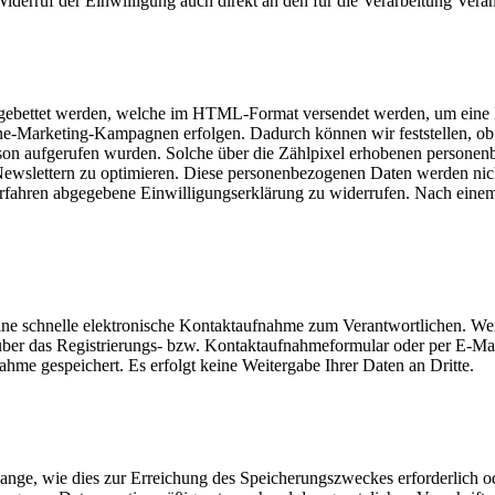
Widerruf der Einwilligung auch direkt an den für die Verarbeitung Ver
eingebettet werden, welche im HTML-Format versendet werden, um eine
ne-Marketing-Kampagnen erfolgen. Dadurch können wir feststellen, ob
rson aufgerufen wurden. Solche über die Zählpixel erhobenen persone
ewslettern zu optimieren. Diese personenbezogenen Daten werden nicht
Verfahren abgegebene Einwilligungserklärung zu widerrufen. Nach ein
ine schnelle elektronische Kontaktaufnahme zum Verantwortlichen. Weit
über das Registrierungs- bzw. Kontaktaufnahmeformular oder per E-Mail
e gespeichert. Es erfolgt keine Weitergabe Ihrer Daten an Dritte.
ange, wie dies zur Erreichung des Speicherungszweckes erforderlich od