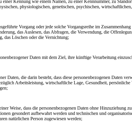
ng zu einer Kennung wie einem Namen, zu einer Kennnummer, zu Stando
ischen, physiologischen, genetischen, psychischen, wirtschaftlichen, ku
en ausgeführte Vorgang oder jede solche Vorgangsreihe im Zusammenhang
nderung, das Auslesen, das Abfragen, die Verwendung, die Offenlegun
g, das Löschen oder die Vernichtung;
sonenbezogener Daten mit dem Ziel, ihre künftige Verarbeitung einzus
gener Daten, die darin besteht, dass diese personenbezogenen Daten ve
glich Arbeitsleistung, wirtschaftliche Lage, Gesundheit, persönliche Vo
agen;
einer Weise, dass die personenbezogenen Daten ohne Hinzuziehung zusät
tionen gesondert aufbewahrt werden und technischen und organisatoris
rbaren natürlichen Person zugewiesen werden;