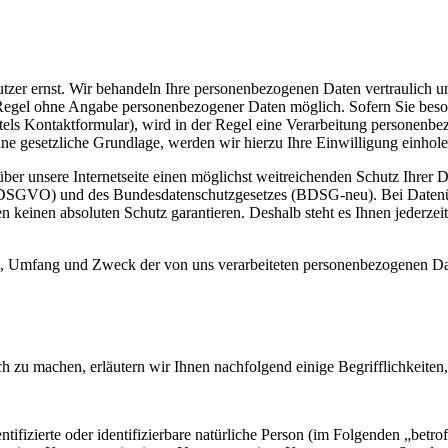
er ernst. Wir behandeln Ihre personenbezogenen Daten vertraulich un
r Regel ohne Angabe personenbezogener Daten möglich. Sofern Sie bes
tels Kontaktformular), wird in der Regel eine Verarbeitung personenb
ine gesetzliche Grundlage, werden wir hierzu Ihre Einwilligung einhole
r unsere Internetseite einen möglichst weitreichenden Schutz Ihrer Dat
GVO) und des Bundesdatenschutzgesetzes (BDSG-neu). Bei Datenübertr
keinen absoluten Schutz garantieren. Deshalb steht es Ihnen jederzeit f
t, Umfang und Zweck der von uns verarbeiteten personenbezogenen Da
h zu machen, erläutern wir Ihnen nachfolgend einige Begrifflichkeiten
tifizierte oder identifizierbare natürliche Person (im Folgenden „betrof