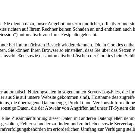
. Sie dienen dazu, unser Angebot nutzerfreundlicher, effektiver und sic
ies richten auf Ihrem Rechner keinen Schaden an und enthalten auch k
ssion“) automatisch von Ihrer Festplatte gelöscht.
chner bei Ihrem nächsten Besuch wiedererkennen. Die in Cookies entha
men. Sie können Ihren Browser so einstellen, dass Sie über das Setzen
l ausschließen sowie das automatische Löschen der Cookies beim Schli
der automatisch Nutzungsdaten in sogenannten Server-Log-Files, die Ih
r aus Sie auf unsere Website gekommen sind), Hostname des zugreifen
ystems, die übertragene Datenmenge, Produkt und Versions-Information
d sonstige Daten, die der Abwehr von Angriffen auf unser IT-System di
. Eine Zusammenführung dieser Daten mit anderen Datenquellen nehmen
 gestalten, Fehler schneller zu finden und zu beheben sowie Serverkapa
Strafverfolgungsbehörden im erforderlichen Umfang zur Verfügung stel