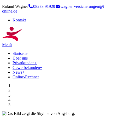
Roland Wagner
08273 91929
wagner-versicherungen@t-
online.de
Kontakt
Menü
Startseite
Über uns
+
Privatkunden
+
Gewerbekunden
+
News
+
Online-Rechner