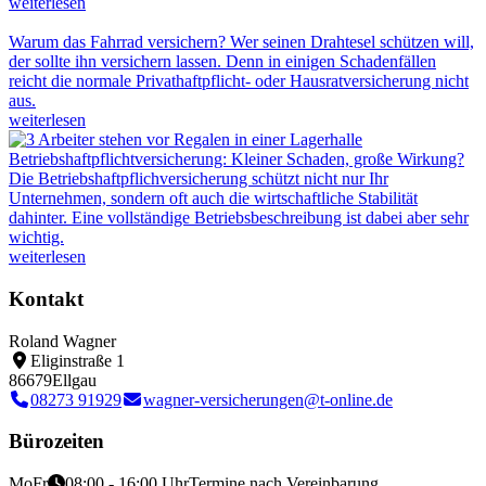
weiterlesen
Warum das Fahrrad versichern?
Wer seinen Drahtesel schützen will,
der sollte ihn versichern lassen. Denn in einigen Schadenfällen
reicht die normale Privathaftpflicht- oder Hausratversicherung nicht
aus.
weiterlesen
Betriebshaftpflichtversicherung: Kleiner Schaden, große Wirkung?
Die Betriebshaftpflichversicherung schützt nicht nur Ihr
Unternehmen, sondern oft auch die wirtschaftliche Stabilität
dahinter. Eine vollständige Betriebsbeschreibung ist dabei aber sehr
wichtig.
weiterlesen
Kontakt
Roland Wagner
Eliginstraße 1
86679
Ellgau
08273 91929
wagner-versicherungen@t-online.de
Bürozeiten
Mo
Fr
08:00 - 16:00 Uhr
Termine nach Vereinbarung