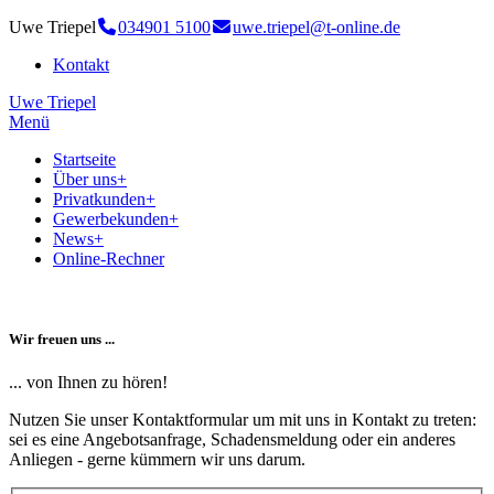
Uwe Triepel
034901 5100
uwe.triepel@t-online.de
Kontakt
Uwe Triepel
Menü
Startseite
Über uns
+
Privatkunden
+
Gewerbekunden
+
News
+
Online-Rechner
Wir freuen uns ...
... von Ihnen zu hören!
Nutzen Sie unser Kontaktformular um mit uns in Kontakt zu treten:
sei es eine Angebotsanfrage, Schadensmeldung oder ein anderes
Anliegen - gerne kümmern wir uns darum.