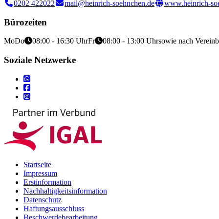
0202 422022
mail@heinrich-soehnchen.de
www.heinrich-so
Bürozeiten
Mo
Do
08:00 - 16:30 Uhr
Fr
08:00 - 13:00 Uhr
sowie nach Verein
Soziale Netzwerke
Startseite
Impressum
Erstinformation
Nachhaltigkeitsinformation
Datenschutz
Haftungsausschluss
Beschwerdebearbeitung