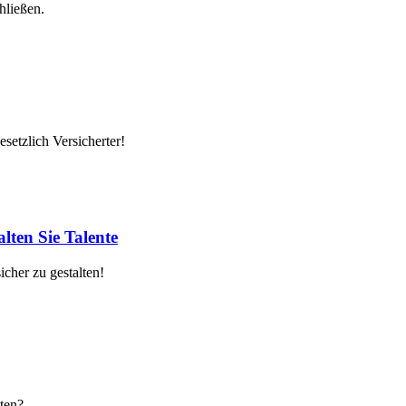
hließen.
setzlich Versicherter!
lten Sie Talente
cher zu gestalten!
ten?