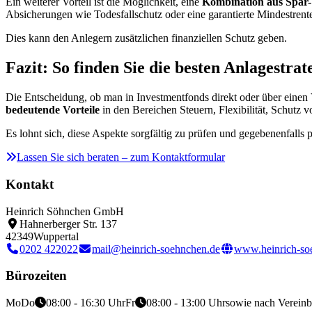
Ein weiterer Vorteil ist die Möglichkeit, eine
Kombination aus Spar
Absicherungen wie Todesfallschutz oder eine garantierte Mindestrent
Dies kann den Anlegern zusätzlichen finanziellen Schutz geben.
Fazit: So finden Sie die besten Anlagestrat
Die Entscheidung, ob man in Investmentfonds direkt oder über einen
bedeutende Vorteile
in den Bereichen Steuern, Flexibilität, Schutz 
Es lohnt sich, diese Aspekte sorgfältig zu prüfen und gegebenenfalls
Lassen Sie sich beraten – zum Kontaktformular
Kontakt
Heinrich Söhnchen GmbH
Hahnerberger Str. 137
42349
Wuppertal
0202 422022
mail@heinrich-soehnchen.de
www.heinrich-so
Bürozeiten
Mo
Do
08:00 - 16:30 Uhr
Fr
08:00 - 13:00 Uhr
sowie nach Verein