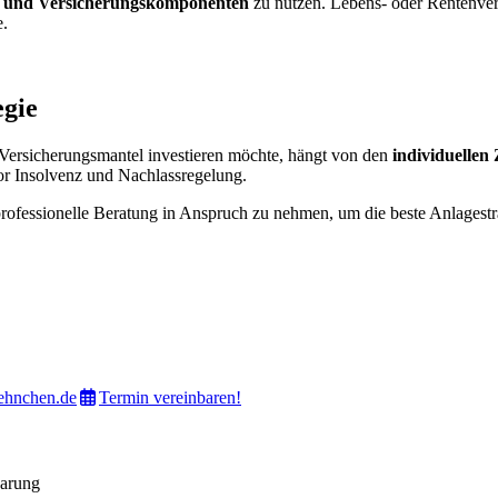
- und Versicherungskomponenten
zu nutzen. Lebens- oder Rentenversi
e.
egie
 Versicherungsmantel investieren möchte, hängt von den
individuellen
vor Insolvenz und Nachlassregelung.
 professionelle Beratung in Anspruch zu nehmen, um die beste Anlagestr
ehnchen.de
Termin vereinbaren!
barung