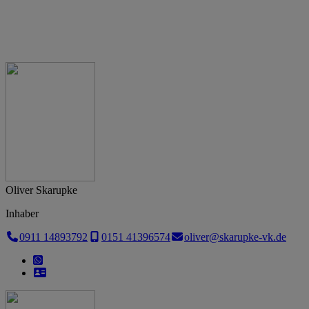
Interesse geweckt? Dann melden Sie sich bei uns! Wir freuen uns
darauf, Sie kennenzulernen. Mit uns sind Sie auf der sicheren Seite!
Ihr Team der Skarupke Versicherungskonzepte
Oliver Skarupke
Inhaber
0911 14893792
0151 41396574
oliver@skarupke-vk.de