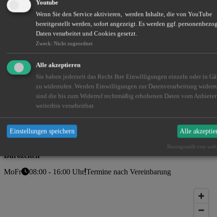
Youtube
Wenn Sie den Service aktivieren, werden Inhalte, die von YouTube
bereitgestellt werden, sofort angezeigt. Es werden ggf. personenbezo
Daten verarbeitet und Cookies gesetzt.
Zweck
:
Nicht zugeordnet
Alle akzeptieren
Sie haben jederzeit das Recht Ihre Einwilligungen einzeln oder in G
So finden Sie uns
zu widerrufen. Werden Einwilligungen zur Datenverarbeitung widerr
Skarupke Versicherungskonzepte
Frankenstr. 152
sind die bis zum Widerruf rechtmäßig erhobenen Daten vom Anbieter
90461
Nürnberg
weiterhin verarbeitbar.
0911 14893792
0151 41396574
oliver@skarupke-vk.de
www.skarupke-vk.de
Einstellungen speichern
Alle akzeptie
Bereitgestellt von web
Bürozeiten
Mo
Fr
08:00 - 16:00 Uhr
Termine nach Vereinbarung