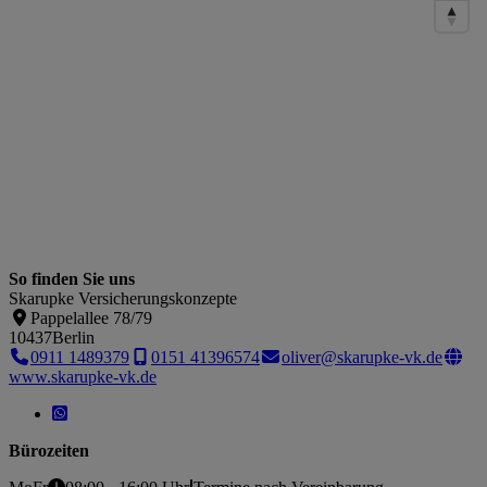
So finden Sie uns
Skarupke Versicherungskonzepte
Pappelallee 78/79
10437
Berlin
0911 1489379
0151 41396574
oliver@skarupke-vk.de
www.skarupke-vk.de
Bürozeiten