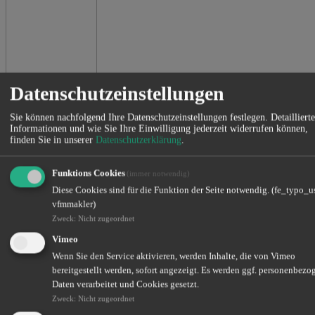
Datenschutzeinstellungen
Charlott Lange
Sie können nachfolgend Ihre Datenschutzeinstellungen festlegen.
Detaillierte
Informationen und wie Sie Ihre Einwilligung jederzeit widerrufen können,
Assistenz der Geschäftsleitung
finden Sie in unserer
Datenschutzerklärung
.
0911 14893792
c.lange@skarupke-vk.de
Funktions Cookies
(immer notwendig)
Diese Cookies sind für die Funktion der Seite notwendig. (fe_typo_us
vfmmakler)
Zweck
:
Nicht zugeordnet
Vimeo
Wenn Sie den Service aktivieren, werden Inhalte, die von Vimeo
bereitgestellt werden, sofort angezeigt. Es werden ggf. personenbezo
Daten verarbeitet und Cookies gesetzt.
Zweck
:
Nicht zugeordnet