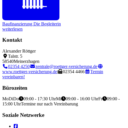
Baufinanzierung
Die Begleiterin
weiterlesen
Kontakt
Alexander Röttger
Talstr. 5
58540
Meinerzhagen
02354 4250
zentrale@roettger-versicherung.de
www.roettger-versicherung.de
02354 4466
Termin
vereinbaren!
Bürozeiten
Mo
Di
Do
09:00 - 17:30 Uhr
Mi
09:00 - 16:00 Uhr
Fr
09:00 -
15:00 Uhr
Termine nur nach Vereinbarung
Soziale Netzwerke