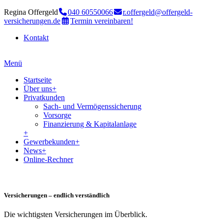
Regina Offergeld
040 60550066
r.offergeld@offergeld-
versicherungen.de
Termin vereinbaren!
Kontakt
Menü
Startseite
Über uns
+
Privatkunden
Sach- und Vermögenssicherung
Vorsorge
Finanzierung & Kapitalanlage
+
Gewerbekunden
+
News
+
Online-Rechner
Versicherungen – endlich verständlich
Die wichtigsten Versicherungen im Überblick.