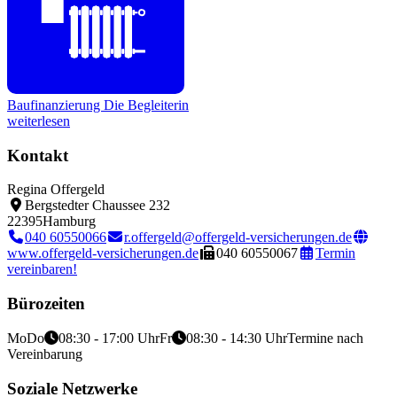
Baufinanzierung
Die Begleiterin
weiterlesen
Kontakt
Regina Offergeld
Bergstedter Chaussee 232
22395
Hamburg
040 60550066
r.offergeld@offergeld-versicherungen.de
www.offergeld-versicherungen.de
040 60550067
Termin
vereinbaren!
Bürozeiten
Mo
Do
08:30 - 17:00 Uhr
Fr
08:30 - 14:30 Uhr
Termine nach
Vereinbarung
Soziale Netzwerke