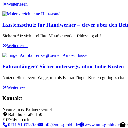
Weiterlesen
Existenzschutz für Handwerker – clever über den Betr
Sichern Sie sich und Ihre Mitarbeitenden frühzeitig ab!
Weiterlesen
Fahranfänger? Sicher unterwegs, ohne hohe Kosten
Nutzen Sie clevere Wege, um als Fahranfänger Kosten gering zu halt
Weiterlesen
Kontakt
Neumann & Partners GmbH
Bahnhofstraße 150
70736
Fellbach
0711 5109789-0
info@nup-gmbh.de
www.nup-gmbh.de
0