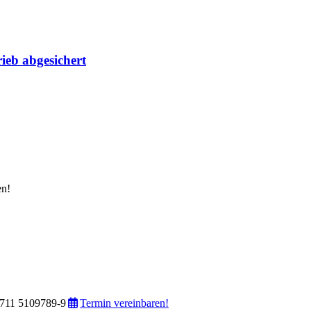
ieb abgesichert
en!
711 5109789-9
Termin vereinbaren!