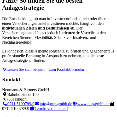
Fazit: So finden Sie die besten
Anlagestrategie
Die Entscheidung, ob man in Investmentfonds direkt oder über
einen Versicherungsmantel investieren möchte, hängt von den
individuellen Zielen und Bedürfnissen
ab. Der
Versicherungsmantel bietet jedoch
bedeutende Vorteile
in den
Bereichen Steuern, Flexibilität, Schutz vor Insolvenz und
Nachlassregelung.
Es lohnt sich, diese Aspekte sorgfältig zu prüfen und gegebenenfalls
professionelle Beratung in Anspruch zu nehmen, um die beste
Anlagestrategie zu finden.
Lassen Sie sich beraten – zum Kontaktformular
Kontakt
Neumann & Partners GmbH
Bahnhofstraße 150
70736
Fellbach
0711 5109789-0
info@nup-gmbh.de
www.nup-gmbh.de
0711 5109789-9
Termin vereinbaren!