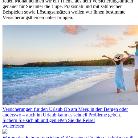
Jeden Monat nehmen wir ein Thema aus dem Versicherungsumfeld
genauer für Sie unter die Lupe. Praxisnah und mit zahlreichen
Beispielen sowie Lösungsansätzen wollen wir Ihnen bestimmte
Versicherungsthemen näher bringen.
Versicherungen für den Urlaub
Ob am Meer, in den Bergen oder
anderswo – auch im Urlaub kann es schnell Probleme geben.
Sichern Sie sich ab und genießen Sie die Reise!
weiterlesen
Warum das Fahrrad versichern?
Wer seinen Drahtesel schützen will,