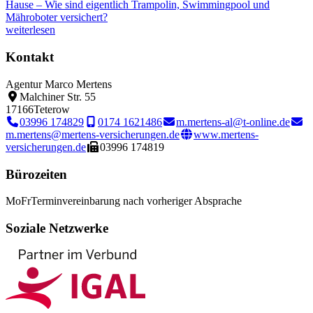
Hause – Wie sind eigentlich Trampolin, Swimmingpool und
Mähroboter versichert?
weiterlesen
Kontakt
Agentur Marco Mertens
Malchiner Str. 55
17166
Teterow
03996 174829
0174 1621486
m.mertens-al@t-online.de
m.mertens@mertens-versicherungen.de
www.mertens-
versicherungen.de
03996 174819
Bürozeiten
Mo
Fr
Terminvereinbarung nach vorheriger Absprache
Soziale Netzwerke