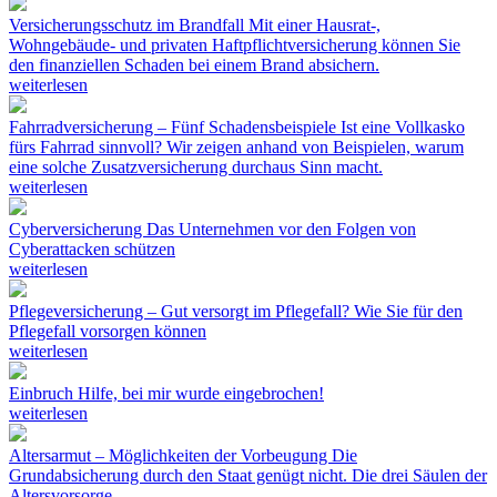
Versicherungsschutz im Brandfall
Mit einer Hausrat-,
Wohngebäude- und privaten Haftpflichtversicherung können Sie
den finanziellen Schaden bei einem Brand absichern.
weiterlesen
Fahrradversicherung – Fünf Schadensbeispiele
Ist eine Vollkasko
fürs Fahrrad sinnvoll? Wir zeigen anhand von Beispielen, warum
eine solche Zusatzversicherung durchaus Sinn macht.
weiterlesen
Cyberversicherung
Das Unternehmen vor den Folgen von
Cyberattacken schützen
weiterlesen
Pflegeversicherung – Gut versorgt im Pflegefall?
Wie Sie für den
Pflegefall vorsorgen können
weiterlesen
Einbruch
Hilfe, bei mir wurde eingebrochen!
weiterlesen
Altersarmut – Möglichkeiten der Vorbeugung
Die
Grundabsicherung durch den Staat genügt nicht. Die drei Säulen der
Altersvorsorge.