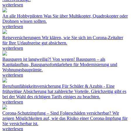
weiterlesen
An alle Hobbypiloten
Was Sie über Multikopter, Quadrokopter oder
Drohnen wissen sollten.
weiterlesen
Reiseversicherungen
Wir klären, wie Sie sich im Corona-Zeitalter
für Ihre Urlaubsreise gut absichern.
weiterlesen
Bausparen ist langweilig?! Von wegen!
Bausparen – als
Kapitalaufbau, Bausparsofortdarlehen für Modernisierung und
Wohnungsbauprämie.
weiterlesen
Berufsunfähigkeitsversicherung
Für Schüler & Azubis - Eine
frühzeitige Absicherung hat zahlreiche Vorteile. Gleichzeitig gibt es
bei der Wahl des richtigen Tarifs einiges zu beachten.
weiterlesen
Corona-Schutzimpfung – Sind Folgeschäden versicherbar?
Wir
zeigen Möglichkeiten auf, wie das Risiko einer Corona-Impfung für
Sie versicherbar ist.
weiterlesen