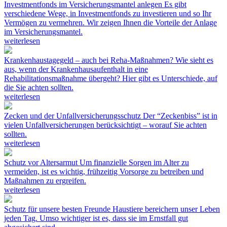
Investmentfonds im Versicherungsmantel anlegen
Es gibt
verschiedene Wege, in Investmentfonds zu investieren und so Ihr
Vermögen zu vermehren. Wir zeigen Ihnen die Vorteile der Anlage
im Versicherungsmantel.
weiterlesen
Krankenhaustagegeld – auch bei Reha-Maßnahmen?
Wie sieht es
aus, wenn der Krankenhausaufenthalt in eine
Rehabilitationsmaßnahme übergeht? Hier gibt es Unterschiede, auf
die Sie achten sollten.
weiterlesen
Zecken und der Unfallversicherungsschutz
Der “Zeckenbiss” ist in
vielen Unfallversicherungen berücksichtigt – worauf Sie achten
sollten.
weiterlesen
Schutz vor Altersarmut
Um finanzielle Sorgen im Alter zu
vermeiden, ist es wichtig, frühzeitig Vorsorge zu betreiben und
Maßnahmen zu ergreifen.
weiterlesen
Schutz für unsere besten Freunde
Haustiere bereichern unser Leben
jeden Tag. Umso wichtiger ist es, dass sie im Ernstfall gut