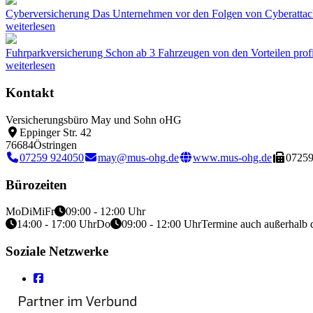
Cyberversicherung
Das Unternehmen vor den Folgen von Cyberattac
weiterlesen
Fuhrparkversicherung
Schon ab 3 Fahrzeugen von den Vorteilen profi
weiterlesen
Kontakt
Versicherungsbüro May und Sohn oHG
Eppinger Str. 42
76684
Östringen
07259 924050
may@mus-ohg.de
www.mus-ohg.de
07259
Bürozeiten
Mo
Di
Mi
Fr
09:00 - 12:00 Uhr
14:00 - 17:00 Uhr
Do
09:00 - 12:00 Uhr
Termine auch außerhalb 
Soziale Netzwerke